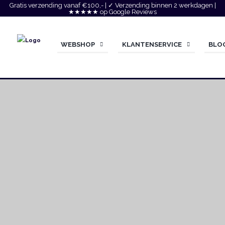
Gratis verzending vanaf €100,- | ✓ Verzending binnen 2 werkdagen |
★★★★★ op Google Reviews
WEBSHOP
KLANTENSERVICE
BLO