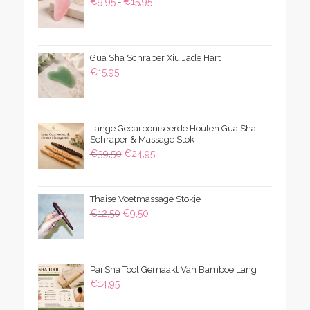
Prijsklasse:
€
9,95
€
15,95
-
€9,95
tot
€15,95
Gua Sha Schraper Xiu Jade Hart
€
15,95
Lange Gecarboniseerde Houten Gua Sha
Schraper & Massage Stok
Oorspronkelijke
Huidige
€
39,50
€
24,95
prijs
prijs
was:
is:
Thaise Voetmassage Stokje
€39,50.
€24,95.
Oorspronkelijke
Huidige
€
12,50
€
9,50
prijs
prijs
was:
is:
€12,50.
€9,50.
Pai Sha Tool Gemaakt Van Bamboe Lang
€
14,95