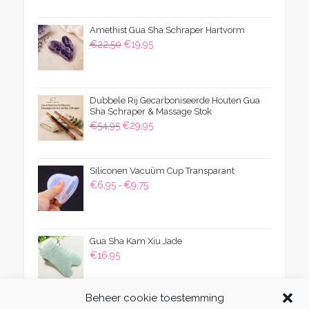
Amethist Gua Sha Schraper Hartvorm
Oorspronkelijke
Huidige
€
22,50
€
19,95
prijs
prijs
was:
is:
€22,50.
€19,95.
Dubbele Rij Gecarboniseerde Houten Gua
Sha Schraper & Massage Stok
Oorspronkelijke
Huidige
€
54,95
€
29,95
prijs
prijs
was:
is:
Siliconen Vacuüm Cup Transparant
€54,95.
€29,95.
Prijsklasse:
€
6,95
€
9,75
-
€6,95
tot
€9,75
Gua Sha Kam Xiu Jade
€
16,95
Beheer cookie toestemming