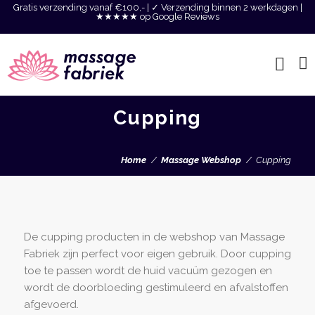
Gratis verzending vanaf €100,- | ✓ Verzending binnen 2 werkdagen |
★★★★★ op Google Reviews
Cupping
Home
Massage Webshop
Cupping
De cupping producten in de webshop van Massage
Fabriek zijn perfect voor eigen gebruik. Door cupping
toe te passen wordt de huid vacuüm gezogen en
wordt de doorbloeding gestimuleerd en afvalstoffen
afgevoerd.