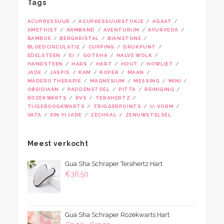
Tags
ACUPRESSUUR
ACUPRESSUURSTOKJE
AGAAT
AMETHIST
ARMBAND
AVENTURIJN
AYURVEDA
BAMBOE
BERGKRISTAL
BIANSTONE
BLOEDCIRCULATIE
CUPPING
DRUKPUNT
EDELSTEEN
EI
GOTSHA
HALVE WOLK
HANDSTEEN
HARS
HART
HOUT
HOWLIET
JADE
JASPIS
KAM
KOPER
MAAN
MADERO THERAPIE
MAGNESIUM
MESSING
MINI
OBSIDIAAN
PADDENSTOEL
PITTA
REINIGING
ROZEKWARTS
RVS
TERAHERTZ
TIJGEROOGKWARTS
TRIGGERPOINTS
U-VORM
VATA
XIN YI JADE
ZECHSAL
ZENUWSTELSEL
Meest verkocht
Gua Sha Schraper Terahertz Hart
€
36,50
Gua Sha Schraper Rozekwarts Hart