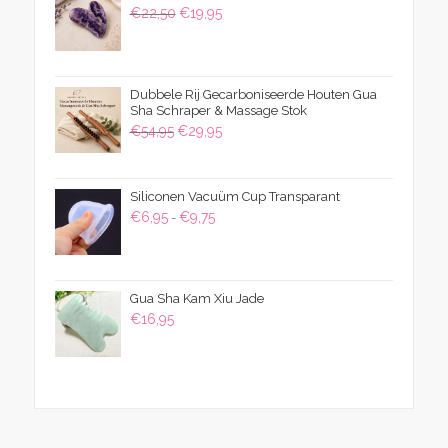
Oorspronkelijke
Huidige
€
22,50
€
19,95
prijs
prijs
was:
is:
€22,50.
€19,95.
Dubbele Rij Gecarboniseerde Houten Gua
Sha Schraper & Massage Stok
Oorspronkelijke
Huidige
€
54,95
€
29,95
prijs
prijs
was:
is:
Siliconen Vacuüm Cup Transparant
€54,95.
€29,95.
Prijsklasse:
€
6,95
€
9,75
-
€6,95
tot
€9,75
Gua Sha Kam Xiu Jade
€
16,95