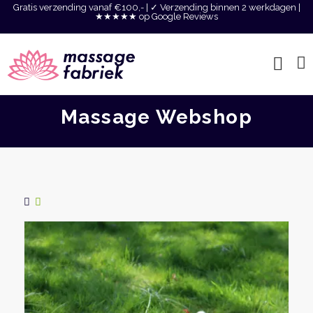
Gratis verzending vanaf €100,- | ✓ Verzending binnen 2 werkdagen |
★★★★★ op Google Reviews
Massage Webshop