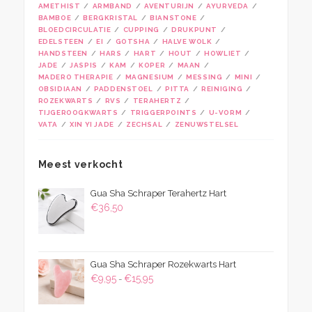
AMETHIST
ARMBAND
AVENTURIJN
AYURVEDA
BAMBOE
BERGKRISTAL
BIANSTONE
BLOEDCIRCULATIE
CUPPING
DRUKPUNT
EDELSTEEN
EI
GOTSHA
HALVE WOLK
HANDSTEEN
HARS
HART
HOUT
HOWLIET
JADE
JASPIS
KAM
KOPER
MAAN
MADERO THERAPIE
MAGNESIUM
MESSING
MINI
OBSIDIAAN
PADDENSTOEL
PITTA
REINIGING
ROZEKWARTS
RVS
TERAHERTZ
TIJGEROOGKWARTS
TRIGGERPOINTS
U-VORM
VATA
XIN YI JADE
ZECHSAL
ZENUWSTELSEL
Meest verkocht
Gua Sha Schraper Terahertz Hart
€
36,50
Gua Sha Schraper Rozekwarts Hart
Prijsklasse:
€
9,95
€
15,95
-
€9,95
tot