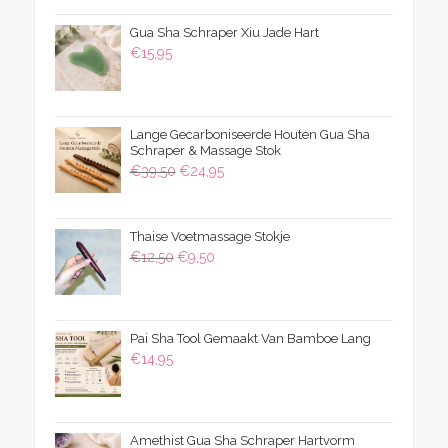
€15,95
Gua Sha Schraper Xiu Jade Hart
€
15,95
Lange Gecarboniseerde Houten Gua Sha
Schraper & Massage Stok
Oorspronkelijke
Huidige
€
39,50
€
24,95
prijs
prijs
was:
is:
Thaise Voetmassage Stokje
€39,50.
€24,95.
Oorspronkelijke
Huidige
€
12,50
€
9,50
prijs
prijs
was:
is:
€12,50.
€9,50.
Pai Sha Tool Gemaakt Van Bamboe Lang
€
14,95
Amethist Gua Sha Schraper Hartvorm