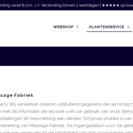
zending vanaf €100,- | ✓ Verzending binnen 2 werkdagen | ★★★★★ op Goo
WEBSHOP
KLANTENSERVICE
ssage Fabriek
acy. Wij verwerken daarom uitsluitend gegevens die wij nodig
 met de informatie die wij over u en uw gebruik van onze dien
tellingen ter beschikking aan derden. Dit privacybeleid is va
tverlening van Massage Fabriek. De ingangsdatum voor de gel
 nieuwe versie vervalt de geldigheid van alle voorgaande versie