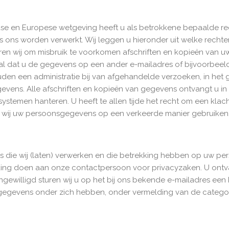
e en Europese wetgeving heeft u als betrokkene bepaalde rec
ns worden verwerkt. Wij leggen u hieronder uit welke rechten 
uren wij om misbruik te voorkomen afschriften en kopieën van u
al dat u de gegevens op een ander e-mailadres of bijvoorbeeld
houden een administratie bij van afgehandelde verzoeken, in he
evens. Alle afschriften en kopieën van gegevens ontvangt u i
stemen hanteren. U heeft te allen tijde het recht om een klacht 
 wij uw persoonsgegevens op een verkeerde manier gebruiken
s die wij (laten) verwerken en die betrekking hebben op uw pers
ekking doen aan onze contactpersoon voor privacyzaken. U ont
ngewilligd sturen wij u op het bij ons bekende e-mailadres ee
 gegevens onder zich hebben, onder vermelding van de catego