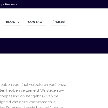
gle Reviews
BLOG
CONTACT
€0,00
 hebben voor (het verbeteren van) onze
sten hebben verzameld. Wij stellen uw
n toepassing op het gebruik van de
digheid van deze voorwaarden is
s. Dit privacybeleid beschrijft welke