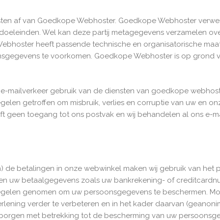
nsten af van Goedkope Webhoster. Goedkope Webhoster verw
doeleinden. Wel kan deze partij metagegevens verzamelen over 
hoster heeft passende technische en organisatorische maa
nsgegevens te voorkomen. Goedkope Webhoster is op grond v
e e-mailverkeer gebruik van de diensten van goedkope webhoste
gelen getroffen om misbruik, verlies en corruptie van uw en o
geen toegang tot ons postvak en wij behandelen al ons e-mail
) de betalingen in onze webwinkel maken wij gebruik van het pl
n uw betaalgegevens zoals uw bankrekening- of creditcardnu
regelen genomen om uw persoonsgegevens te beschermen. Moll
rlening verder te verbeteren en in het kader daarvan (geanon
borgen met betrekking tot de bescherming van uw persoonsge