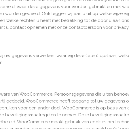
zameld, waar deze gegevens voor worden gebruikt en met wi
 worden gedeeld. Ook leggen wij aan u uit op welke wijze wi
n welke rechten u heeft met betrekking tot de door u aan ons
kunt u contact opnemen met onze contactpersoon voor privacy
ij uw gegevens verwerken, waar wij deze (laten) opslaan, welk
n.
ftware van WooCommerce. Persoonsgegevens die u ten behoeve
artij gedeeld. WooCommerce heeft toegang tot uw gegevens o
 gebruiken voor een ander doel. WooCommerce is op basis van 
e beveiligingsmaatregelen te nemen. Deze beveiligingsmaatre
rdbeleid. WooCommerce maakt gebruik van cookies om technis
ftware, er worden geen persoonsgegevens verzameld en/of o