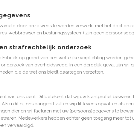
 gegevens
ameld door onze website worden verwerkt met het doel onze d
res, webbrowser en besturingssysteem) zijn geen persoonsge
en strafrechtelijk onderzoek
Fabriek op grond van een wettelijke verplichting worden ge
ijk onderzoek van overheidswege. In een dergelijk geval zijn w
kheden die de wet ons biedt daartegen verzetten.
t van ons bent. Dit betekent dat wij uw klantprofiel bewaren t
Als u dit bij ons aangeeft zullen wij dit tevens opvatten als e
htingen dienen wij facturen met uw (persoons)gegevens te bewa
t bewaren. Medewerkers hebben echter geen toegang meer tot u
en vervaardigd.