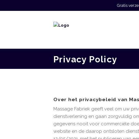
Gratis ver
Privacy Policy
Over het privacybeleid van Ma
Massage Fabriek geeft veel om uw priv
dienstverlening en gaan zorgvuldig om
gegevens nooit voor commerciële doels
website en de daarop ontsloten diens
12/05/2021, met het publiceren van een