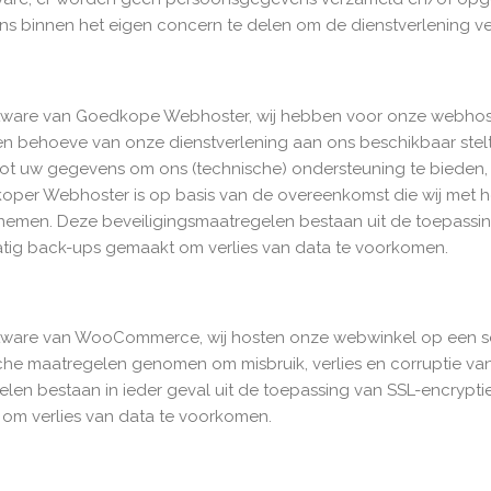
s binnen het eigen concern te delen om de dienstverlening ver
ftware van Goedkope Webhoster, wij hebben voor onze webh
n behoeve van onze dienstverlening aan ons beschikbaar stelt
 uw gegevens om ons (technische) ondersteuning te bieden, z
oper Webhoster is op basis van de overeenkomst die wij met 
nemen. Deze beveiligingsmaatregelen bestaan uit de toepassin
tig back-ups gemaakt om verlies van data te voorkomen.
tware van WooCommerce, wij hosten onze webwinkel op een ser
che maatregelen genomen om misbruik, verlies en corruptie va
en bestaan in ieder geval uit de toepassing van SSL-encrypti
om verlies van data te voorkomen.