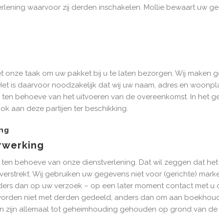
erlening waarvoor zij derden inschakelen. Mollie bewaart uw g
s het onze taak om uw pakket bij u te laten bezorgen. Wij maken
 Het is daarvoor noodzakelijk dat wij uw naam, adres en woon
 ten behoeve van het uitvoeren van de overeenkomst. In het 
ok aan deze partijen ter beschikking.
ng
rwerking
ten behoeve van onze dienstverlening. Dat wil zeggen dat het d
erstrekt. Wij gebruiken uw gegevens niet voor (gerichte) marke
ers dan op uw verzoek – op een later moment contact met u op
worden niet met derden gedeeld, anders dan om aan boekhoudk
en zijn allemaal tot geheimhouding gehouden op grond van de