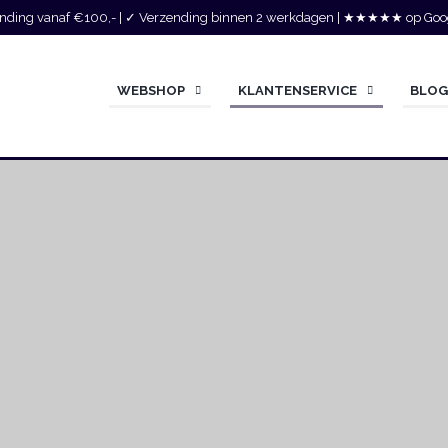
zending vanaf €100,- | ✓ Verzending binnen 2 werkdagen | ★★★★★ op Goo
WEBSHOP
KLANTENSERVICE
BLO