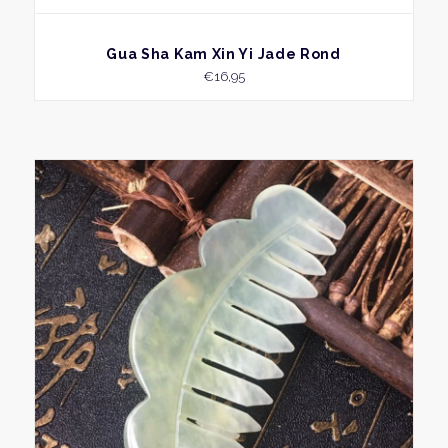
BEKIJK
Gua Sha Kam Xin Yi Jade Rond
€
16,95