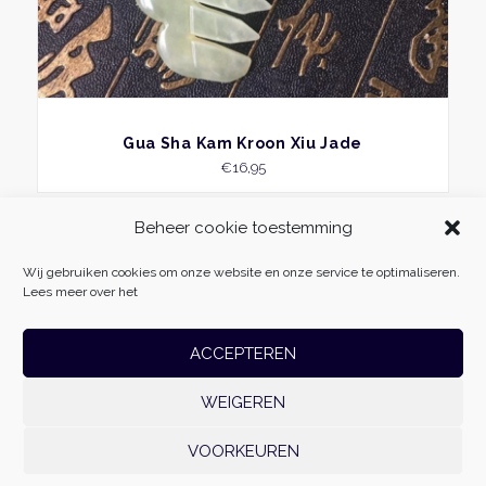
BEKIJK
Gua Sha Kam Kroon Xiu Jade
€
16,95
Beheer cookie toestemming
Wij gebruiken cookies om onze website en onze service te optimaliseren.
Lees meer over het
ACCEPTEREN
WEIGEREN
Massage Fabriek
| Vliehors 25 | 8223 CZ | Lelystad | 06-54985511 |
info@massagefabriek.nl | KvK: 78701996 | Btw-id: NL861500179B01 | Realisatie:
VOORKEUREN
Websoep.nl