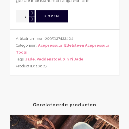
gezondheidsklachten altijd een arts.
Acupressuur
KOPEN
Tool
Xin
Yi
Artikelnummer:
6095927422404
Jade
Categorieën:
Acupressuur
,
Edelsteen Acupressuur
Paddenstoel
Tools
aantal
Tags:
Jade
,
Paddenstoel
,
Xin Yi Jade
Product ID:
10687
Gerelateerde producten