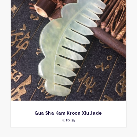
BEKIJK
Gua Sha Kam Kroon Xiu Jade
€
16,95