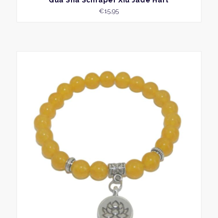
Gua Sha Schraper Xiu Jade Hart
€
15,95