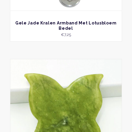
BEKIJK
Gele Jade Kralen Armband Met Lotusbloem
Bedel
€
7,25