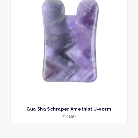
BEKIJK
Gua Sha Schraper Amethist U-vorm
€
23,50