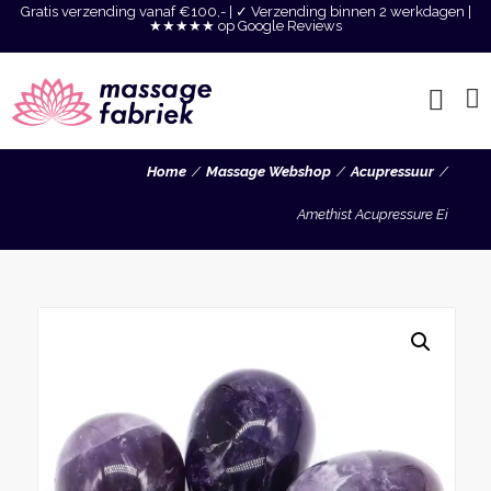
Gratis verzending vanaf €100,- | ✓ Verzending binnen 2 werkdagen |
★★★★★ op Google Reviews
Home
Massage Webshop
Acupressuur
Amethist Acupressure Ei