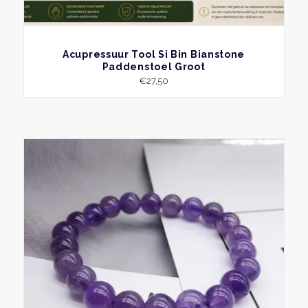
BEKIJK
Acupressuur Tool Si Bin Bianstone
Paddenstoel Groot
€
27,50
Dit
produ
heeft
meer
variati
Deze
optie
kan
geko
word
op
de