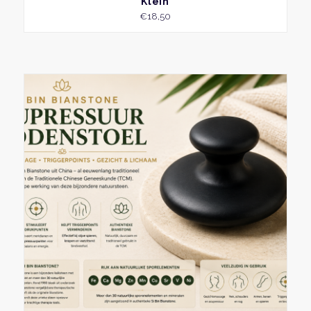
Klein
€
18,50