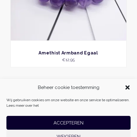
produ
BEKIJK
Amethist Armband Egaal
€
12,95
Beheer cookie toestemming
Wij gebruiken cookies om onze website en onze service te optimaliseren.
Lees meer over het
ACCEPTEREN
WEIGEREN