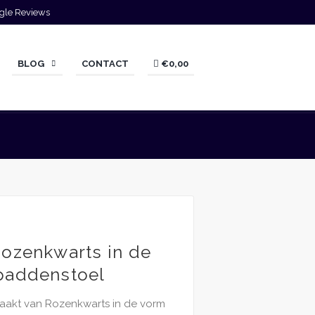
gle Reviews
BLOG
CONTACT
€0,00
Rozenkwarts in de
paddenstoel
aakt van Rozenkwarts in de vorm