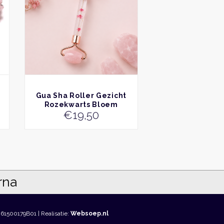
BEKIJK
Gua Sha Roller Gezicht
Rozekwarts Bloem
€
19,50
861500179B01 | Realisatie:
Websoep.nl