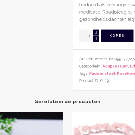
bedoeld als vervanging 
medicatie. Raadpleeg bij 
gezondheidsklachten altij
Gua
KOPEN
Sha
Tool
Rozenkwarts
Artikelnummer:
60959277727
Paddenstoel
Categorieën:
Acupressuur
,
Ed
aantal
Tags:
Paddenstoel
,
Rozekwa
Product ID:
6129
Gerelateerde producten