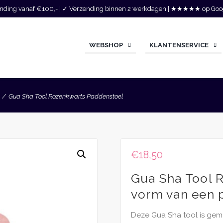
zending vanaf €100,- | ✓ Verzending binnen 2 werkdagen | ★★★★★ op Goo
WEBSHOP
KLANTENSERVICE
Gua Sha Tool Rozenkwarts Paddenstoel
€
18,50
Gua Sha Tool 
vorm van een 
Deze Gua Sha tool is gem