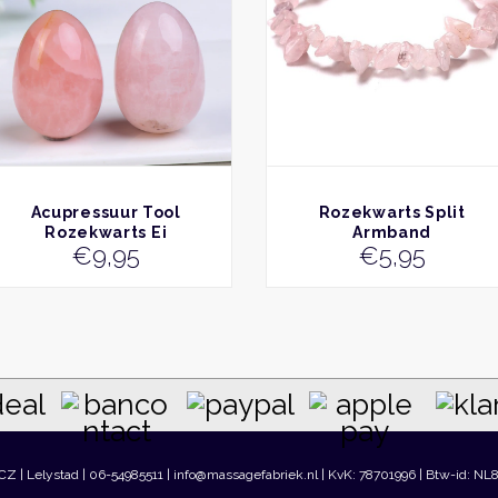
BEKIJK
BEKIJK
Acupressuur Tool
Rozekwarts Split
Rozekwarts Ei
Armband
€
9,95
€
5,95
 CZ | Lelystad | 06-54985511 | info@massagefabriek.nl | KvK: 78701996 | Btw-id: NL