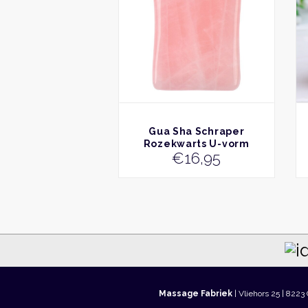
BEKIJK
Gua Sha Schraper
Rozekwarts U-vorm
€
16,95
Massage Fabriek
| Vliehors 25 | 8223