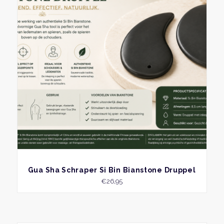
BEKIJK
Gua Sha Schraper Si Bin Bianstone Druppel
€
26,95