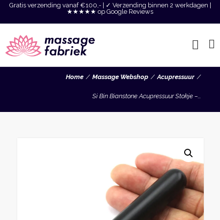
Gratis verzending vanaf €100,- | ✓ Verzending binnen 2 werkdagen |
★★★★★ op Google Reviews
Home
Massage Webshop
Acupressuur
Si Bin Bianstone Acupressuur Stokje –...