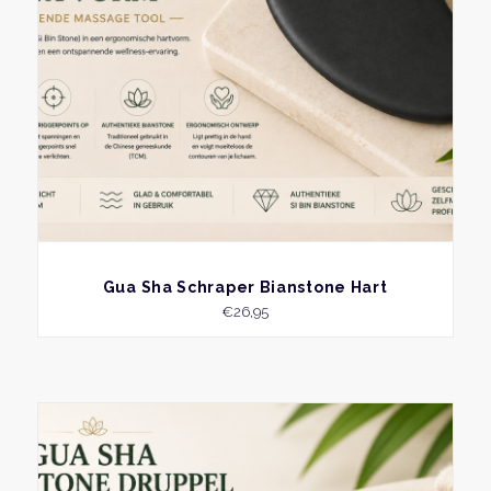
BEKIJK
Gua Sha Schraper Bianstone Hart
€
26,95