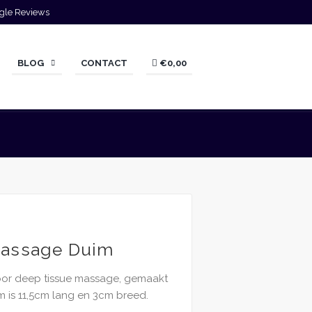
gle Reviews
BLOG
CONTACT
€0,00
Massage Duim
oor deep tissue massage, gemaakt
 is 11,5cm lang en 3cm breed.