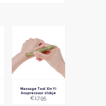
BEKIJK
Massage Tool Xin Yi
Acupressuur stokje
€
17,95