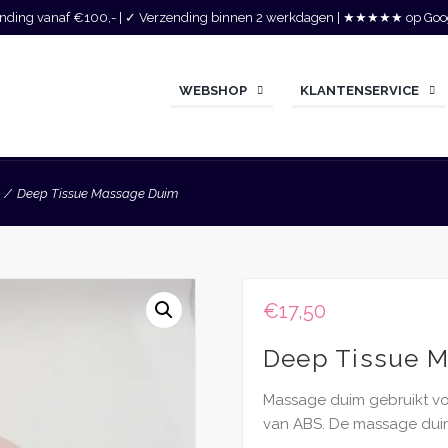
zending vanaf €100,- | ✓ Verzending binnen 2 werkdagen | ★★★★★ op Goo
WEBSHOP
KLANTENSERVICE
Deep Tissue Massage Duim
€
17,50
Deep Tissue 
Massage duim gebruikt v
van ABS. De massage duim