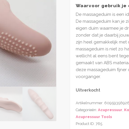
Waarvoor gebruik je
De massageduim is een id
De massageduim kan je zi
eigen duim waarmee je dr
zonder dat je daarbij jouw
zijn heel gemakkelijk met
massageduim is niet zo ha
wellicht al eens bent te
gemaakt van ABS materiaal 
deze massageduim fijner 
voorganger.
Uitverkocht
Artikelnummer:
6095935692
Categorieën:
Acupressuur
,
Ko
Acupressuur Tools
Product ID:
765