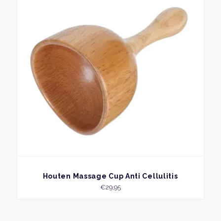
BEKIJK
Houten Massage Cup Anti Cellulitis
€
29,95