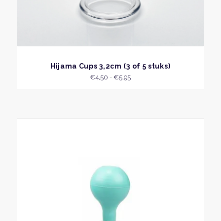
BEKIJK
Hijama Cups 3,2cm (3 of 5 stuks)
Prijsklasse:
€
4,50
-
€
5,95
€4,50
tot
€5,95
Dit
produ
heeft
meer
variati
Deze
optie
kan
geko
word