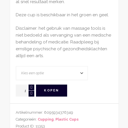
al snel resultaat merken.
Deze cup is beschikbaar in het groen en geel.
Disclaimer: het gebruik van massage tools is
niet bedoeld als vervanging van een medische
behandeling of medicatie. Raadpleeg bij
ernstige psychische of gezondheidsklachten
altijd een arts.
Cup
KOPEN
Met
Ballon
3,5cm
Artikelnummer:
6095934376349
diameter
Categorieën:
Cupping
,
Plastic Cups
aantal
Product ID:
11353