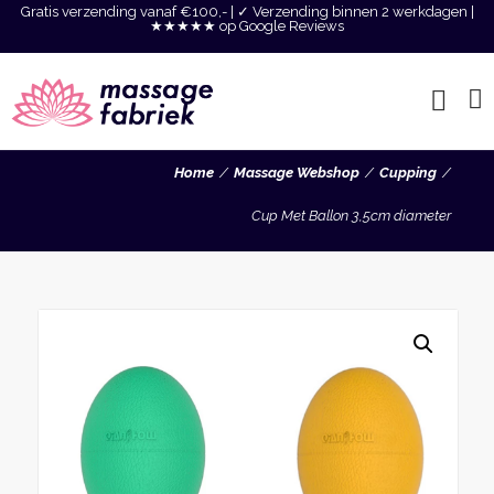
Gratis verzending vanaf €100,- | ✓ Verzending binnen 2 werkdagen |
★★★★★ op Google Reviews
Home
Massage Webshop
Cupping
Cup Met Ballon 3,5cm diameter