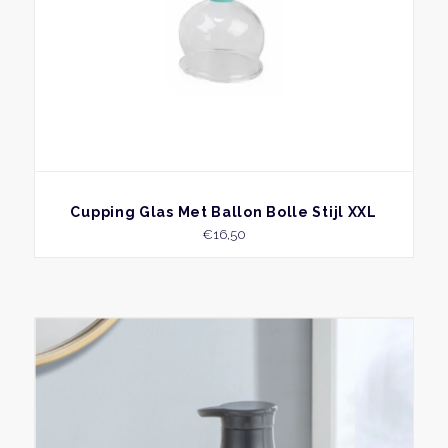
op
de
produ
BEKIJK
Cupping Glas Met Ballon Bolle Stijl XXL
€
16,50