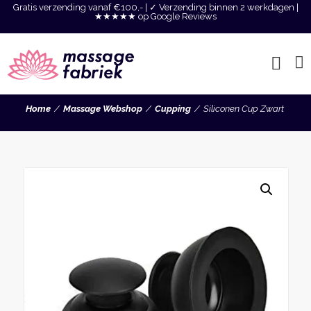
Gratis verzending vanaf €100,- | ✓ Verzending binnen 2 werkdagen |
★★★★★ op Google Reviews
Home
Massage Webshop
Cupping
Siliconen Cup Zwart