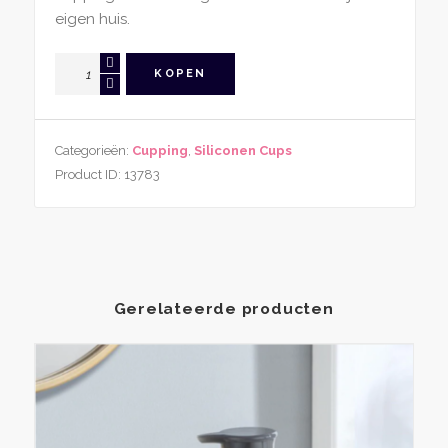
eigen huis.
Siliconen
KOPEN
Cup
Zwart
aantal
Categorieën:
Cupping
,
Siliconen Cups
Product ID:
13783
Gerelateerde producten