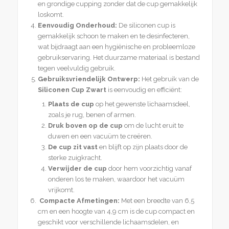
en grondige cupping zonder dat de cup gemakkelijk
loskomt.
Eenvoudig Onderhoud:
De siliconen cup is
gemakkelijk schoon te maken en te desinfecteren,
wat bijdraagt aan een hygiënische en probleemloze
gebruikservaring. Het duurzame materiaal is bestand
tegen veelvuldig gebruik.
Gebruiksvriendelijk Ontwerp:
Het gebruik van de
Siliconen Cup Zwart
is eenvoudig en efficiënt:
Plaats de cup
op het gewenste lichaamsdeel,
zoals je rug, benen of armen.
Druk boven op de cup
om de lucht eruit te
duwen en een vacuüm te creëren.
De cup zit vast
en blijft op zijn plaats door de
sterke zuigkracht.
Verwijder de cup
door hem voorzichtig vanaf
onderen los te maken, waardoor het vacuüm
vrijkomt.
Compacte Afmetingen:
Met een breedte van 6,5
cm en een hoogte van 4,9 cm is de cup compact en
geschikt voor verschillende lichaamsdelen, en