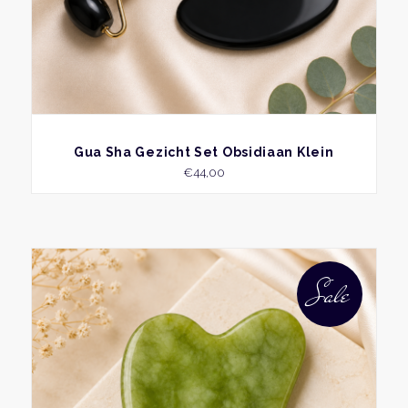
produ
BEKIJK
Gua Sha Gezicht Set Obsidiaan Klein
€
44,00
Sale