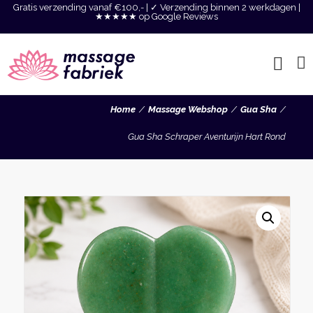
Gratis verzending vanaf €100,- | ✓ Verzending binnen 2 werkdagen |
★★★★★ op Google Reviews
Home
Massage Webshop
Gua Sha
Gua Sha Schraper Aventurijn Hart Rond