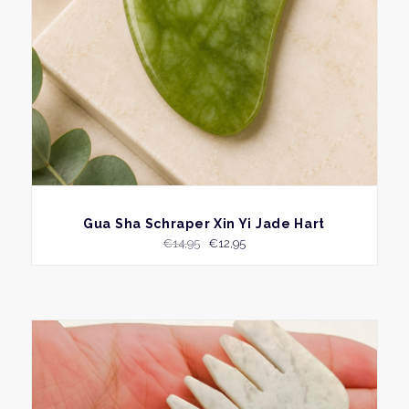
BEKIJK
Gua Sha Schraper Xin Yi Jade Hart
Oorspronkelijke
Huidige
€
14,95
€
12,95
prijs
prijs
was:
is:
€14,95.
€12,95.