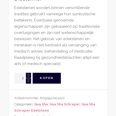
Edelstenen worden binnen verschillende
tradities gebruikt vanwege hun symbolische
betekenis. Eventuele genoemde
eigenschappen zijn gebaseerd op traditionele
overtuigingen en zijn niet wetenschappelijk
bewezen. Het gebruik van edelstenen en
mineralen is niet bedoeld als vervanging van
medisch advies, behandeling of medicatie.
Raadpleeg bij gezondheidsklachten altijd een
arts of medisch specialist.
Gua
KOPEN
Sha
Schraper
Aventurijn
Artikelnummer:
6095927411422
Hart
Categorieën:
Gua Sha
,
Gua Sha Schraper
,
Gua Sha
Rond
Schraper Edelsteen
aantal