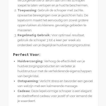
verzorgende olie of serum aan om het schrapen
soepel te laten verlopen en je huid te beschermen.
Toepassing:
Gebruik de schraper met zachte,
opwaartse bewegingen over je gezicht en hals. De
lepelvorm maakt het eenvoudig om zowel grotere
oppervlakken als kleinere, gevoelige gebieden te
masseren.
Regelmatig Gebruik:
Voor optimaal resultaat,
gebruik de schraper 3 tot 4 keer per week als
onderdeel van je dagelijkse huidverzorgingsroutine.
Perfect Voor:
Huidverzorging:
Verhoog de effectiviteit van je
huidverzorgingsproducten en verbeter je
huidstructuur met de verhelderende eigenschappen
van bergkristal.
Ontspanning:
Verlicht stress en bevorder een gevoel
van welzijn met een kalmerende massage.
Cadeau:
Deze lepelvormige schraper is een elegant
en doeltreffend cadeau voor jezelf of voor iemand die
je waardeert.