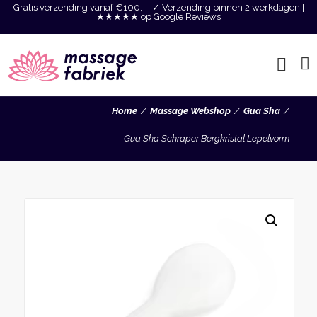
Gratis verzending vanaf €100,- | ✓ Verzending binnen 2 werkdagen |
★★★★★ op Google Reviews
Home
Massage Webshop
Gua Sha
Gua Sha Schraper Bergkristal Lepelvorm