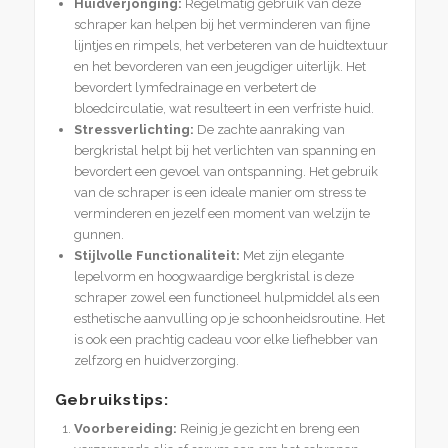
Huidverjonging:
Regelmatig gebruik van deze
schraper kan helpen bij het verminderen van fijne
lijntjes en rimpels, het verbeteren van de huidtextuur
en het bevorderen van een jeugdiger uiterlijk. Het
bevordert lymfedrainage en verbetert de
bloedcirculatie, wat resulteert in een verfriste huid.
Stressverlichting:
De zachte aanraking van
bergkristal helpt bij het verlichten van spanning en
bevordert een gevoel van ontspanning. Het gebruik
van de schraper is een ideale manier om stress te
verminderen en jezelf een moment van welzijn te
gunnen.
Stijlvolle Functionaliteit:
Met zijn elegante
lepelvorm en hoogwaardige bergkristal is deze
schraper zowel een functioneel hulpmiddel als een
esthetische aanvulling op je schoonheidsroutine. Het
is ook een prachtig cadeau voor elke liefhebber van
zelfzorg en huidverzorging.
Gebruikstips:
Voorbereiding:
Reinig je gezicht en breng een