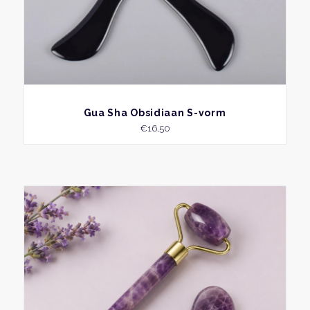
BEKIJK
Gua Sha Obsidiaan S-vorm
€
16,50
Dit
produ
heeft
meer
variati
Deze
optie
kan
geko