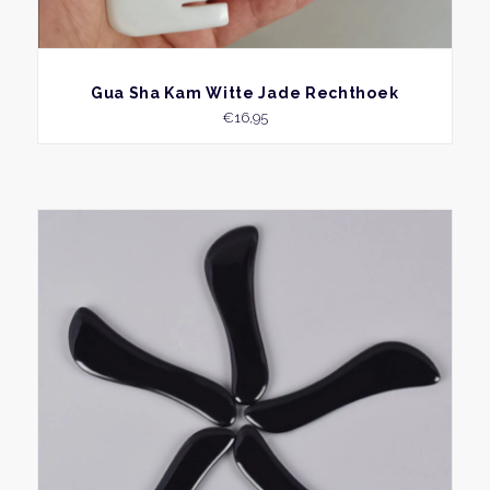
BEKIJK
Gua Sha Kam Witte Jade Rechthoek
€
16,95