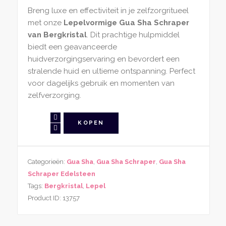
Breng luxe en effectiviteit in je zelfzorgritueel
met onze
Lepelvormige Gua Sha Schraper
van Bergkristal
. Dit prachtige hulpmiddel
biedt een geavanceerde
huidverzorgingservaring en bevordert een
stralende huid en ultieme ontspanning. Perfect
voor dagelijks gebruik en momenten van
zelfverzorging.
Gua
KOPEN
Sha
Schraper
Bergkristal
Categorieën:
Gua Sha
,
Gua Sha Schraper
,
Gua Sha
Lepelvorm
Schraper Edelsteen
aantal
Tags:
Bergkristal
,
Lepel
Product ID:
13757