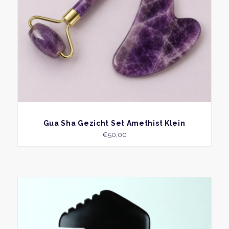
word
op
de
produ
BEKIJK
Gua Sha Gezicht Set Amethist Klein
€
50,00