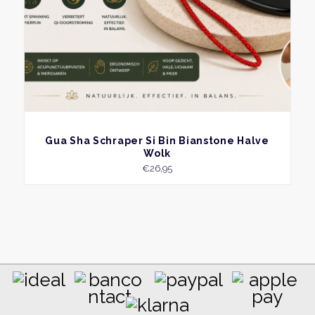
BEKIJK
Gua Sha Schraper Si Bin Bianstone Halve
Wolk
€
26,95