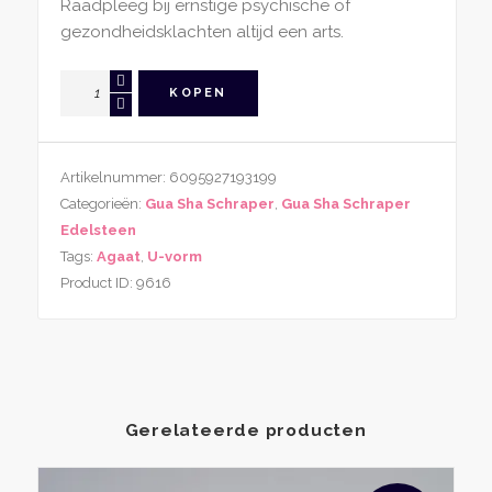
Raadpleeg bij ernstige psychische of
gezondheidsklachten altijd een arts.
Gua
KOPEN
Sha
Schraper
Rode
Artikelnummer:
6095927193199
Agaat
Categorieën:
Gua Sha Schraper
,
Gua Sha Schraper
U-
Edelsteen
vorm
Tags:
Agaat
,
U-vorm
aantal
Product ID:
9616
Gerelateerde producten