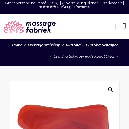
Gratis verzending vanaf €100,- | ✓ Verzending binnen 2 werkdagen |
★★★★★ op Google Reviews
Home
Massage Webshop
Gua Sha
Gua Sha Schraper
Gua Sha Schraper Rode Agaat U-vorm