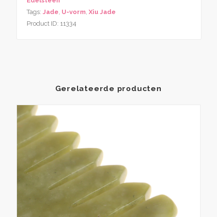
Edelsteen
vorm
Tags:
Jade
,
U-vorm
,
Xiu Jade
aantal
Product ID:
11334
Gerelateerde producten