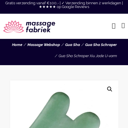
Gratis verzending vanaf €100,- | ✓ Verzending binnen 2 werkdagen |
★★★★★ op Google Reviews
Home
Massage Webshop
Gua Sha
Gua Sha Schraper
Gua Sha Schraper Xiu Jade U-vorm