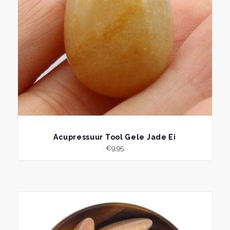
BEKIJK
Acupressuur Tool Gele Jade Ei
€
9,95