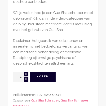
de shop aanbieden.
Wil je weten hoe je een Gua Sha schraper moet
gebruiken? Kijk dan in de video-categorie van
de blog, hier staan meerdere video’s met uitleg
over het gebruik van Gua Sha.
Disclaimer: het gebruik van edelstenen en
mineralen is niet bedoeld als vervanging van
een medische behandeling of medicatie.
Raadpleeg bij ernstige psychische of
gezondheidsklachten altijd een arts.
Gua
KOPEN
Sha
Schraper
Xiu
Artikelnummer:
6095925885843
Jade
Categorieën:
Gua Sha Schraper
,
Gua Sha Schraper
U-