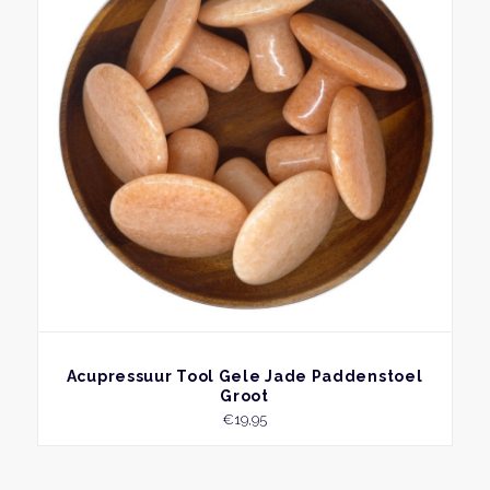
BEKIJK
Acupressuur Tool Gele Jade Paddenstoel
Groot
€
19,95