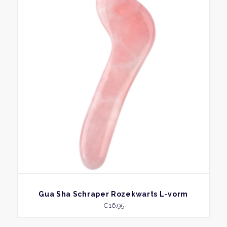
BEKIJK
Gua Sha Schraper Rozekwarts L-vorm
€
16,95