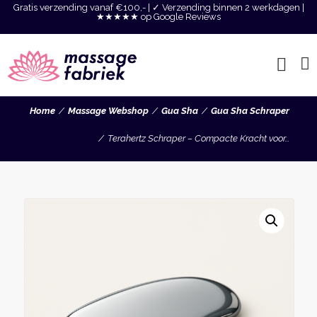
Gratis verzending vanaf €100,- | ✓ Verzending binnen 2 werkdagen |
★★★★★ op Google Reviews
Home
Massage Webshop
Gua Sha
Gua Sha Schraper
Terahertz Schraper – Compacte Kracht voor...