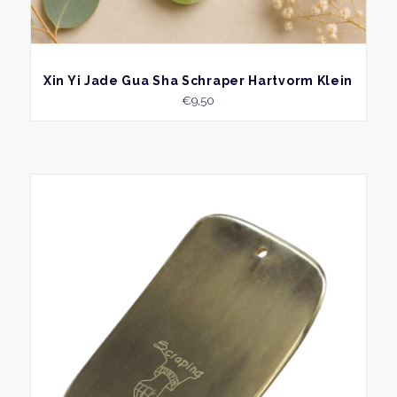
BEKIJK
Xin Yi Jade Gua Sha Schraper Hartvorm Klein
€
9,50