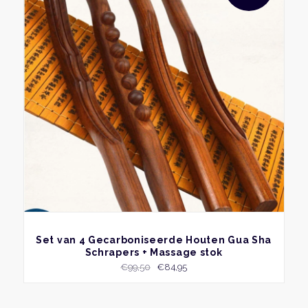
BEKIJK
Set van 4 Gecarboniseerde Houten Gua Sha
Schrapers + Massage stok
Oorspronkelijke
Huidige
€
99,50
€
84,95
prijs
prijs
was:
is: