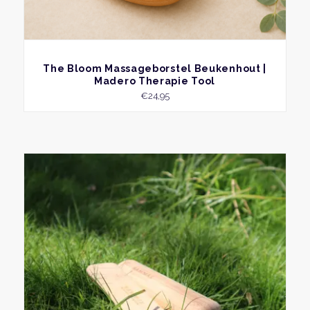
BEKIJK
The Bloom Massageborstel Beukenhout |
Madero Therapie Tool
€
24,95
Dit
produ
heeft
meer
variati
Deze
optie
kan
geko
word
op