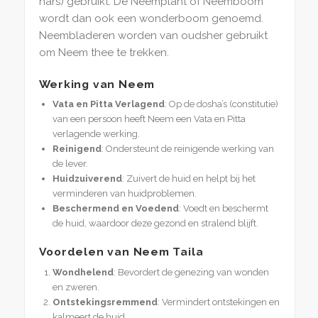
hars) gebruikt. De Neemplant of Neemboom
wordt dan ook een wonderboom genoemd.
Neembladeren worden van oudsher gebruikt
om Neem thee te trekken.
Werking van Neem
Vata en Pitta Verlagend
: Op de dosha’s (constitutie)
van een persoon heeft Neem een Vata en Pitta
verlagende werking.
Reinigend
: Ondersteunt de reinigende werking van
de lever.
Huidzuiverend
: Zuivert de huid en helpt bij het
verminderen van huidproblemen.
Beschermend en Voedend
: Voedt en beschermt
de huid, waardoor deze gezond en stralend blijft.
Voordelen van Neem Taila
Wondhelend
: Bevordert de genezing van wonden
en zweren.
Ontstekingsremmend
: Vermindert ontstekingen en
kalmeert de huid.