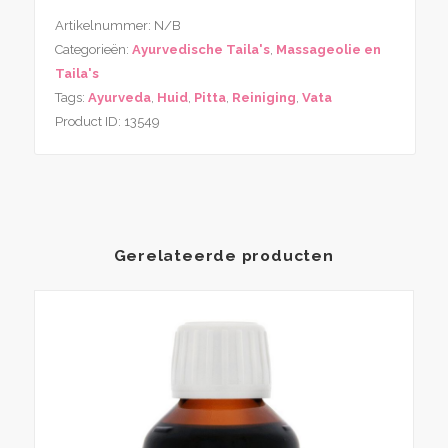
Artikelnummer:
N/B
Categorieën:
Ayurvedische Taila's
,
Massageolie en
Taila's
Tags:
Ayurveda
,
Huid
,
Pitta
,
Reiniging
,
Vata
Product ID:
13549
Gerelateerde producten
Dit
produ
heeft
meer
variati
Deze
optie
kan