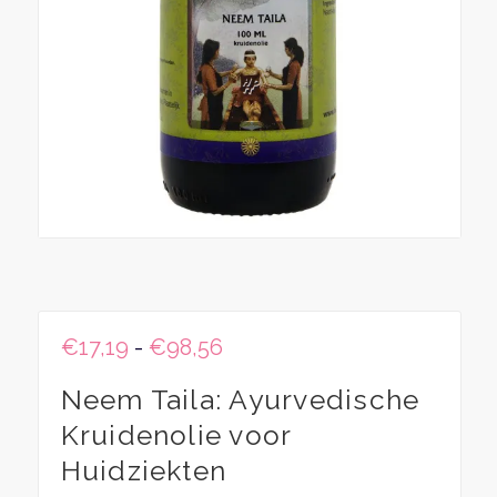
Prijsklasse:
€
17,19
-
€
98,56
€17,19
Neem Taila: Ayurvedische
tot
€98,56
Kruidenolie voor
Huidziekten