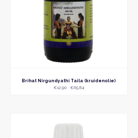
geko
word
op
de
produ
BEKIJK
Brihat Nirgundyathi Taila (kruidenolie)
Prijsklasse:
€
12,90
-
€
65,84
€12,90
tot
€65,84
Dit
produ
heeft
meer