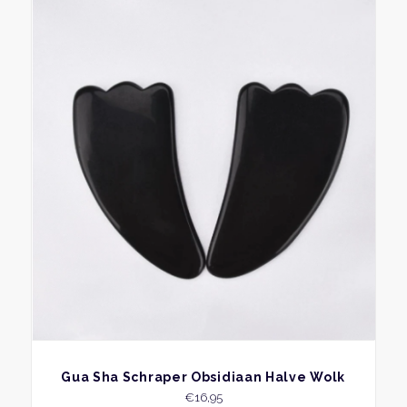
BEKIJK
Gua Sha Schraper Obsidiaan Halve Wolk
€
16,95