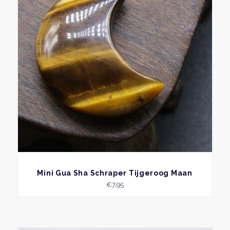
BEKIJK
Mini Gua Sha Schraper Tijgeroog Maan
€
7,95