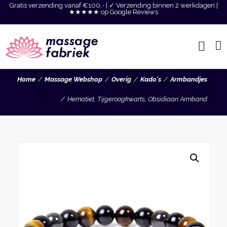
Gratis verzending vanaf €100,- | ✓ Verzending binnen 2 werkdagen |
★★★★★ op Google Reviews
Home
Massage Webshop
Overig
Kado's
Armbandjes
Hematiet, Tijgeroogkwarts, Obsidiaan Armband