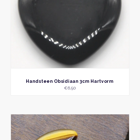
BEKIJK
Handsteen Obsidiaan 3cm Hartvorm
€
6,50