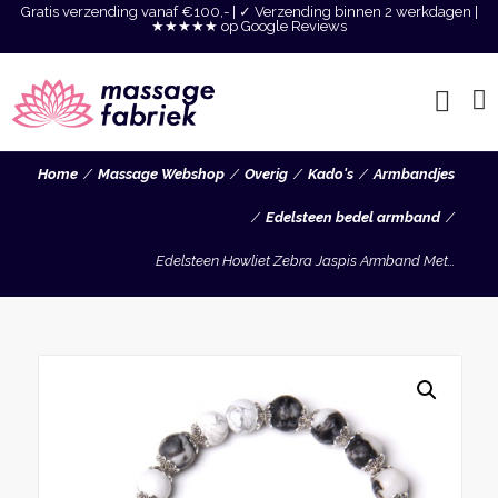
Gratis verzending vanaf €100,- | ✓ Verzending binnen 2 werkdagen |
★★★★★ op Google Reviews
Home
Massage Webshop
Overig
Kado's
Armbandjes
Edelsteen bedel armband
Edelsteen Howliet Zebra Jaspis Armband Met...