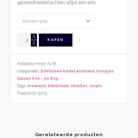
gezondheidsklachten altijd een arts.
Edelsteen
KOPEN
Howliet
Zebra
Jaspis
Artikelnummer:
N/B
Armband
Categorieën:
Edelsteen bedel armband
,
Koopjes
Met
tussen €10,- en €15,-
Vleugel
Tags:
Armband
,
Edelsteen
,
Howliet
,
Jaspis
Bedel
Product ID:
9275
aantal
Gerelateerde producten