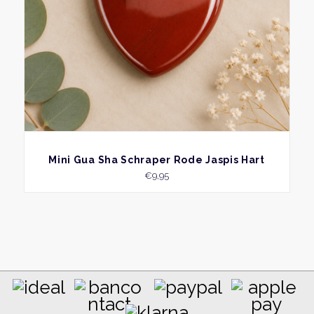
BEKIJK
Mini Gua Sha Schraper Rode Jaspis Hart
€
9,95