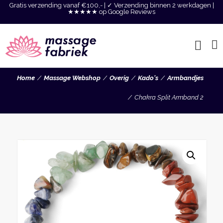
Gratis verzending vanaf €100,- | ✓ Verzending binnen 2 werkdagen |
★★★★★ op Google Reviews
Home
Massage Webshop
Overig
Kado's
Armbandjes
Chakra Split Armband 2