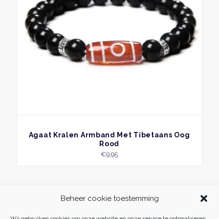
BEKIJK
Agaat Kralen Armband Met Tibetaans Oog
Rood
€
9,95
Beheer cookie toestemming
Wij gebruiken cookies om onze website en onze service te optimaliseren.