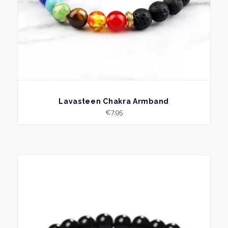
BEKIJK
Lavasteen Chakra Armband
€
7,95