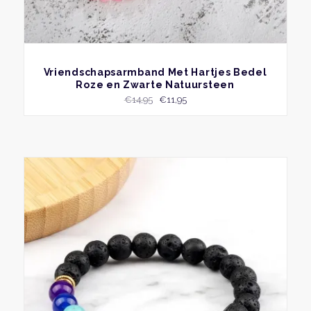
BEKIJK
Vriendschapsarmband Met Hartjes Bedel
Roze en Zwarte Natuursteen
Oorspronkelijke
Huidige
€
14,95
€
11,95
prijs
prijs
was:
is:
€14,95.
€11,95.