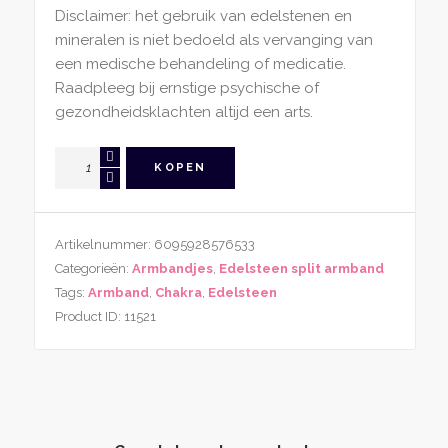
Disclaimer: het gebruik van edelstenen en
mineralen is niet bedoeld als vervanging van
een medische behandeling of medicatie.
Raadpleeg bij ernstige psychische of
gezondheidsklachten altijd een arts.
Chakra
KOPEN
Split
Armband
2
Artikelnummer:
6095928576533
aantal
Categorieën:
Armbandjes
,
Edelsteen split armband
Tags:
Armband
,
Chakra
,
Edelsteen
Product ID:
11521