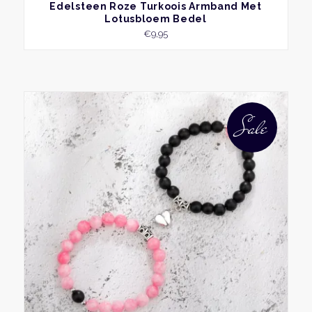
BEKIJK
Edelsteen Roze Turkoois Armband Met
Lotusbloem Bedel
€
9,95
Sale