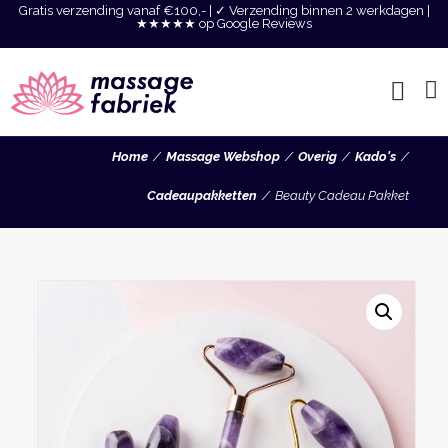
Gratis verzending vanaf €100,- | ✓ Verzending binnen 2 werkdagen |
★★★★★ op Google Reviews
Home
Massage Webshop
Overig
Kado's
Cadeaupakketten
Beauty Cadeau Pakket