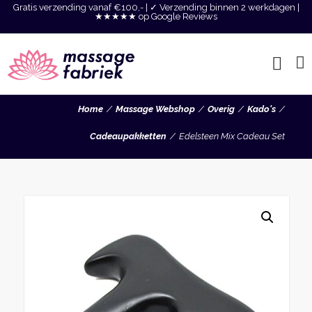
Gratis verzending vanaf €100,- | ✓ Verzending binnen 2 werkdagen |
★★★★★ op Google Reviews
Home
Massage Webshop
Overig
Kado's
Cadeaupakketten
Edelsteen Mix Cadeau Set