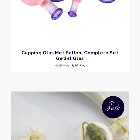
produ
BEKIJK
Cupping Glas Met Ballon, Complete Set
Getint Glas
Oorspronkelijke
Huidige
€
69,95
€
59,95
prijs
prijs
was:
is:
€69,95.
€59,95.
Sale