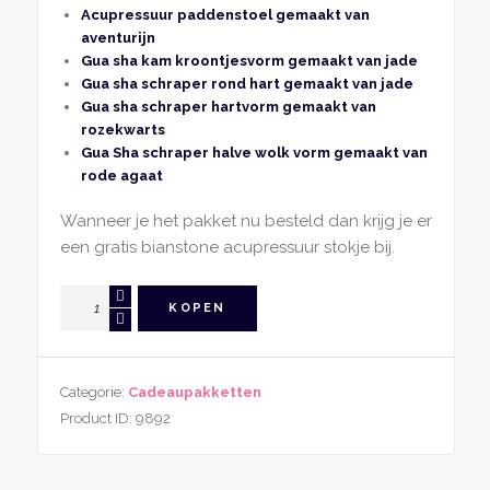
Acupressuur paddenstoel gemaakt van
aventurijn
Gua sha kam kroontjesvorm gemaakt van jade
Gua sha schraper rond hart gemaakt van jade
Gua sha schraper hartvorm gemaakt van
rozekwarts
Gua Sha schraper halve wolk vorm gemaakt van
rode agaat
Wanneer je het pakket nu besteld dan krijg je er
een gratis bianstone acupressuur stokje bij.
Edelsteen
KOPEN
Mix
Cadeau
Set
Categorie:
Cadeaupakketten
aantal
Product ID:
9892