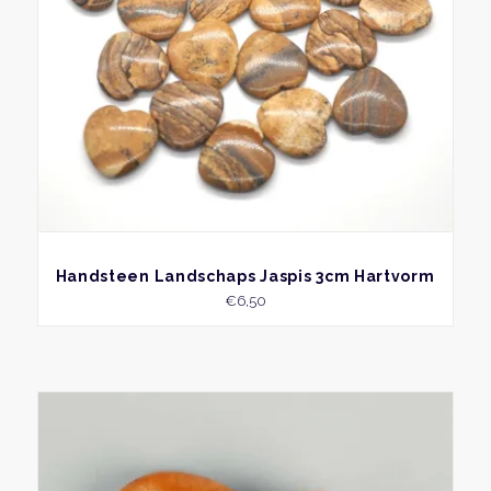
BEKIJK
Handsteen Landschaps Jaspis 3cm Hartvorm
€
6,50