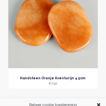
BEKIJK
Handsteen Oranje Aventurijn 4.5cm
€
7,50
Beheer cookie toestemming