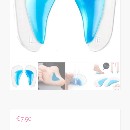
€
7,50