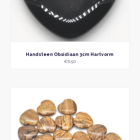
BEKIJK
Handsteen Obsidiaan 3cm Hartvorm
€
6,50