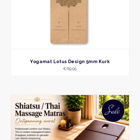
BEKIJK
Yogamat Lotus Design 5mm Kurk
€
69,95
Dit
produ
Sale
heeft
meer
variati
Deze
optie