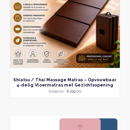
kan
geko
word
op
de
produ
BEKIJK
Shiatsu / Thai Massage Matras – Opvouwbaar
4-delig Vloermatras met Gezichtsopening
Oorspronkelijke
Huidige
€
299,00
€
199,00
prijs
prijs
was:
is:
€299,00.
€199,00.