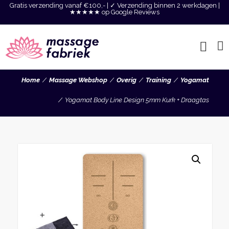
Gratis verzending vanaf €100,- | ✓ Verzending binnen 2 werkdagen |
★★★★★ op Google Reviews
Home
Massage Webshop
Overig
Training
Yogamat
Yogamat Body Line Design 5mm Kurk + Draagtas