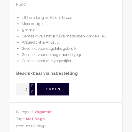
kurk:
183 cm lang en 61 cm breed;
Mooi design;
5 mm dik;
Gemaakt van natuurlijke materialen kurk en TPE.
Waterdicht & Antislip
Geschikt voor dagelijks gebruik;
Geschikt voor de beginnende yogi;
Geschikt voor alle yogastijlen.
Beschikbaar via nabestelling
Yogamat
KOPEN
Body
Line
Design
Categorie:
Yogamat
5mm
Tags:
Mat
,
Yoga
Kurk
Product ID:
6691
+