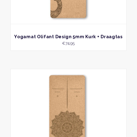
BEKIJK
Yogamat Olifant Design 5mm Kurk + Draagtas
€
74,95