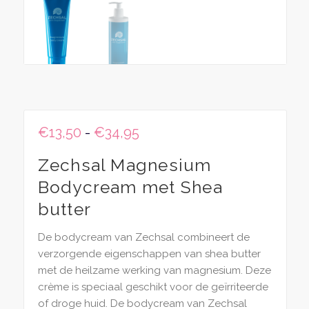
Prijsklasse:
€
13,50
-
€
34,95
€13,50
Zechsal Magnesium
tot
€34,95
Bodycream met Shea
butter
De bodycream van Zechsal combineert de
verzorgende eigenschappen van shea butter
met de heilzame werking van magnesium. Deze
crème is speciaal geschikt voor de geïrriteerde
of droge huid. De bodycream van Zechsal