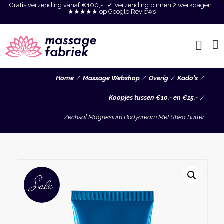
Gratis verzending vanaf €100,- | ✓ Verzending binnen 2 werkdagen |
★★★★★ op Google Reviews
Home
Massage Webshop
Overig
Kado's
Koopjes tussen €10,- en €15,-
Zechsal Magnesium Bodycream Met Shea Butter
Sale