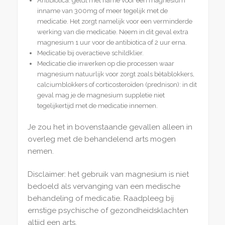
Antibiotica: geldt met name voor een magnesium
inname van 300mg of meer tegelijk met de
medicatie. Het zorgt namelijk voor een verminderde
werking van die medicatie. Neem in dit geval extra
magnesium 1 uur voor de antibiotica of 2 uur erna.
Medicatie bij overactieve schildklier.
Medicatie die inwerken op die processen waar
magnesium natuurlijk voor zorgt zoals bètablokkers,
calciumblokkers of corticosteroïden (prednison): in dit
geval mag je de magnesium suppletie niet
tegelijkertijd met de medicatie innemen.
Je zou het in bovenstaande gevallen alleen in
overleg met de behandelend arts mogen
nemen.
Disclaimer: het gebruik van magnesium is niet
bedoeld als vervanging van een medische
behandeling of medicatie. Raadpleeg bij
ernstige psychische of gezondheidsklachten
altijd een arts.