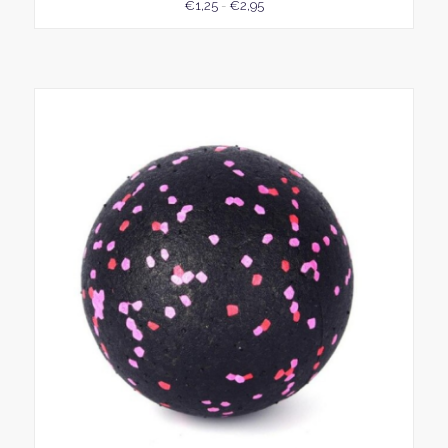
Prijsklasse:
€
1,25
-
€
2,95
€1,25
tot
€2,95