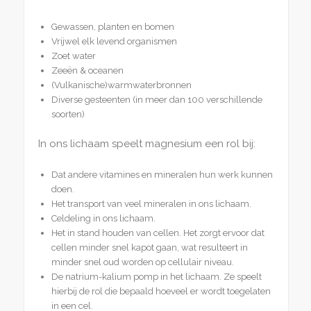
Gewassen, planten en bomen
Vrijwel elk levend organismen
Zoet water
Zeeën & oceanen
(Vulkanische)warmwaterbronnen
Diverse gesteenten (in meer dan 100 verschillende
soorten)
In ons lichaam speelt magnesium een rol bij:
Dat andere vitamines en mineralen hun werk kunnen
doen.
Het transport van veel mineralen in ons lichaam.
Celdeling in ons lichaam.
Het in stand houden van cellen. Het zorgt ervoor dat
cellen minder snel kapot gaan, wat resulteert in
minder snel oud worden op cellulair niveau.
De natrium-kalium pomp in het lichaam. Ze speelt
hierbij de rol die bepaald hoeveel er wordt toegelaten
in een cel.