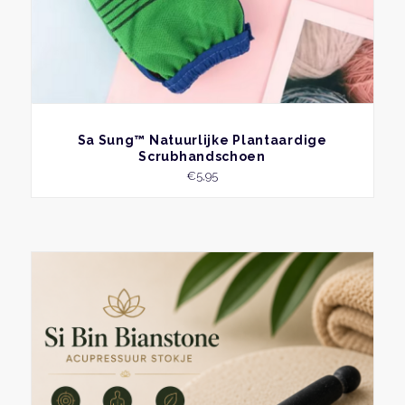
BEKIJK
Sa Sung™ Natuurlijke Plantaardige
Scrubhandschoen
€
5,95