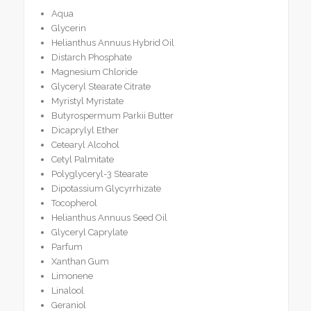
Aqua
Glycerin
Helianthus Annuus Hybrid Oil
Distarch Phosphate
Magnesium Chloride
Glyceryl Stearate Citrate
Myristyl Myristate
Butyrospermum Parkii Butter
Dicaprylyl Ether
Cetearyl Alcohol
Cetyl Palmitate
Polyglyceryl-3 Stearate
Dipotassium Glycyrrhizate
Tocopherol
Helianthus Annuus Seed Oil
Glyceryl Caprylate
Parfum
Xanthan Gum
Limonene
Linalool
Geraniol