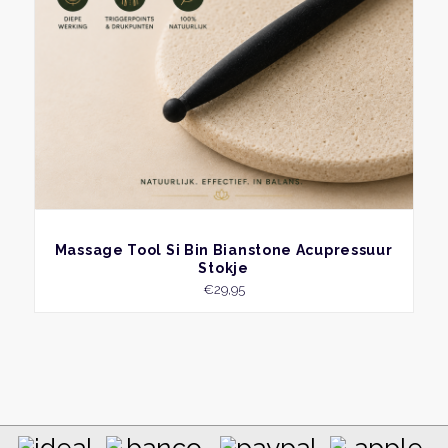
BEKIJK
Massage Tool Si Bin Bianstone Acupressuur
Stokje
€
29,95