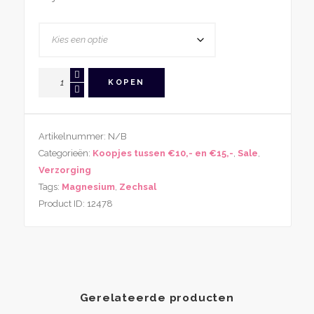
Zechsal
KOPEN
Magnesium
Bodycream
Met
Artikelnummer:
N/B
Shea
Categorieën:
Koopjes tussen €10,- en €15,-
,
Sale
,
Butter
Verzorging
aantal
Tags:
Magnesium
,
Zechsal
Product ID:
12478
Gerelateerde producten