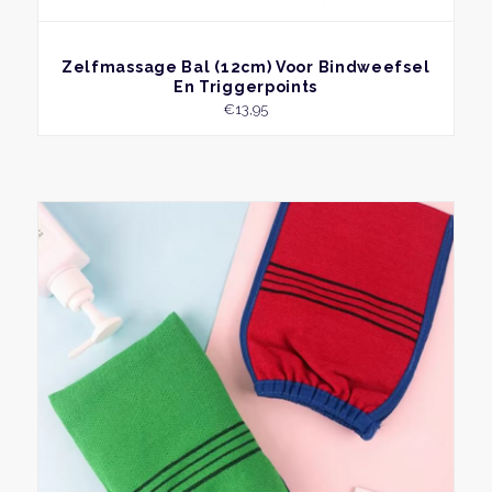
BEKIJK
Zelfmassage Bal (12cm) Voor Bindweefsel
En Triggerpoints
€
13,95