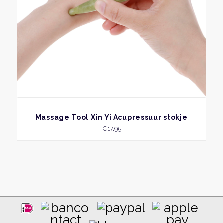
BEKIJK
Massage Tool Xin Yi Acupressuur stokje
€
17,95