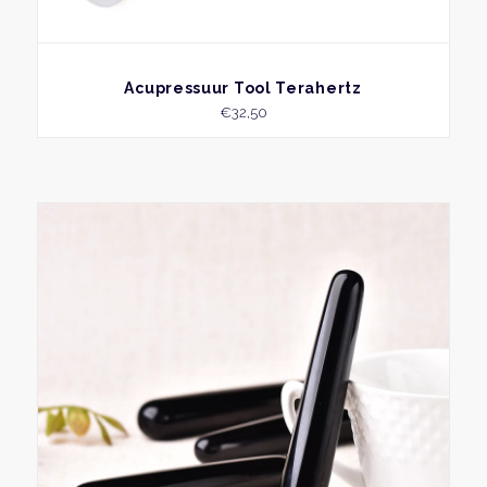
BEKIJK
Acupressuur Tool Terahertz
€
32,50