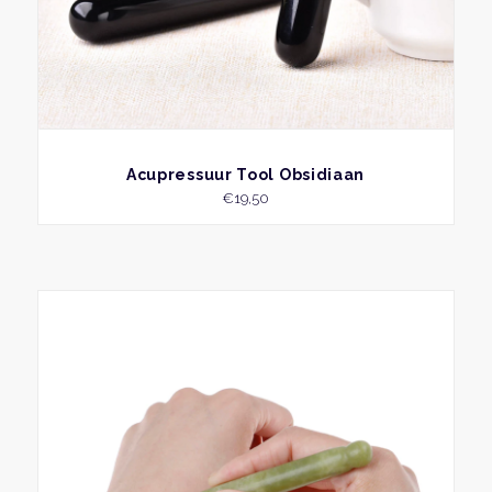
BEKIJK
Acupressuur Tool Obsidiaan
€
19,50