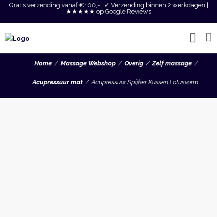
Gratis verzending vanaf €100,- | ✓ Verzending binnen 2 werkdagen |
★★★★★ op Google Reviews
Home
Massage Webshop
Overig
Zelf massage
Acupressuur mat
Acupressuur Spijker Kussen Lotusvorm