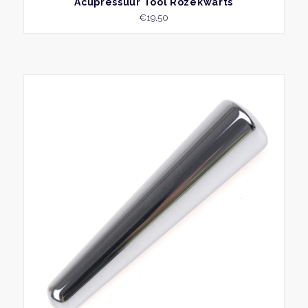
Acupressuur Tool Rozekwarts
€
19,50