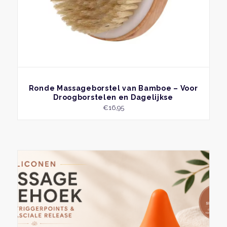
BEKIJK
Ronde Massageborstel van Bamboe – Voor
Droogborstelen en Dagelijkse
Zelfverzorging
€
16,95
Dit
produ
heeft
meer
variati
Deze
optie