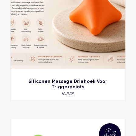
kan
geko
word
op
de
produ
BEKIJK
Siliconen Massage Driehoek Voor
Triggerpoints
€
15,95
Sale