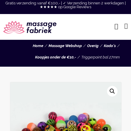
Gratis verzending vanaf €100,- | ✓ Verzending binnen 2 werkdagen |
★★★★★ op Google Reviews
Home
Massage Webshop
Overig
Kado's
Koopjes onder de €10,-
Triggerpoint bal 27mm