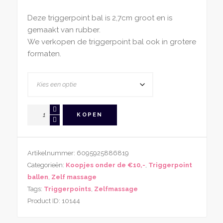
Deze triggerpoint bal is 2,7cm groot en is
gemaakt van rubber.
We verkopen de triggerpoint bal ook in grotere
formaten.
Triggerpoint
KOPEN
bal
27mm
aantal
Artikelnummer:
6095925886819
Categorieën:
Koopjes onder de €10,-
,
Triggerpoint
ballen
,
Zelf massage
Tags:
Triggerpoints
,
Zelfmassage
Product ID:
10144