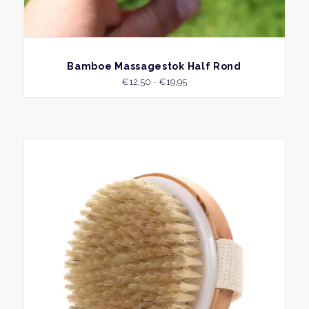
BEKIJK
Bamboe Massagestok Half Rond
Prijsklasse:
€
12,50
-
€
19,95
€12,50
tot
€19,95