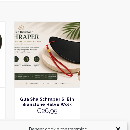
BEKIJK
Gua Sha Schraper Si Bin
Bianstone Halve Wolk
€
26,95
Beheer cookie toestemming