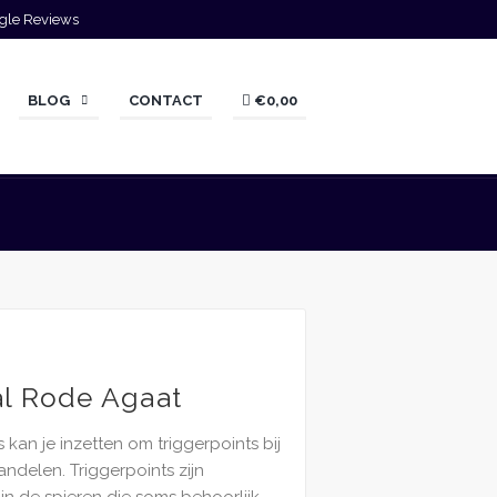
gle Reviews
BLOG
CONTACT
€0,00
al Rode Agaat
 kan je inzetten om triggerpoints bij
andelen. Triggerpoints zijn
s in de spieren die soms behoorlijk