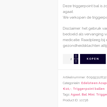
Deze triggerpoint bal is 
agaat.
We verkopen de triggerpoi
Disclaimer: het gebruik va
bedoeld als vervanging 
medicatie. Raadpleeg bij 
gezondheidsklachten altij
Triggerpointbal
KOPEN
Rode
Agaat
aantal
Artikelnummer:
60959312832
Categorieën:
Edelsteen Acup
€10,-
,
Triggerpoint ballen
Tags:
Agaat
,
Bal
,
Mini
,
Trigge
Product ID:
10738