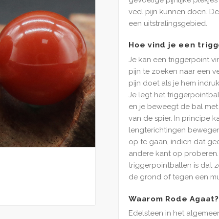
veel pijn kunnen doen. D
een uitstralingsgebied.
Hoe vind je een trig
Je kan een triggerpoint 
pijn te zoeken naar een v
pijn doet als je hem indru
Je legt het triggerpointba
en je beweegt de bal met 
van de spier. In principe k
lengterichtingen bewegen
op te gaan, indien dat gee
andere kant op proberen.
triggerpointballen is dat z
de grond of tegen een mu
Waarom Rode Agaat
Edelsteen in het algemeen