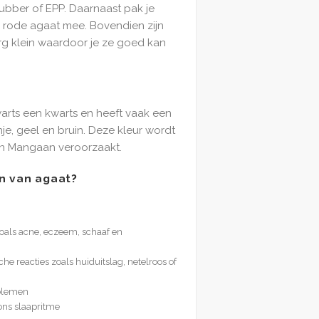
rubber of EPP. Daarnaast pak je
rode agaat mee. Bovendien zijn
rg klein waardoor je ze goed kan
arts een kwarts en heeft vaak een
je, geel en bruin. Deze kleur wordt
en Mangaan veroorzaakt.
n van agaat?
als acne, eczeem, schaaf en
che reacties zoals huiduitslag, netelroos of
oblemen
 ons slaapritme