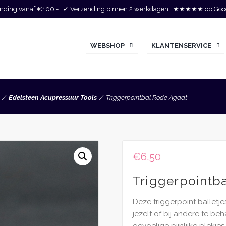
zending vanaf €100,- | ✓ Verzending binnen 2 werkdagen | ★★★★★ op Goo
WEBSHOP
KLANTENSERVICE
Edelsteen Acupressuur Tools
Triggerpointbal Rode Agaat
€
6,50
Triggerpointb
Deze triggerpoint balletjes
jezelf of bij andere te beh
gevoelige pijnlijke plekje