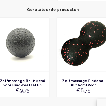
Gerelateerde producten
BEKIJK
BEKIJK
Zelfmassage Bal (10cm)
Zelfmassage Pindabal
Voor Bindweefsel En
(8*16cm) Voor
€
9,75
€
8,75
Triggerpoints
Bindweefsel En
Triggerpoints