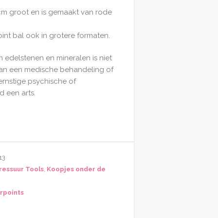
2cm groot en is gemaakt van rode
nt bal ook in grotere formaten.
n edelstenen en mineralen is niet
van een medische behandeling of
ernstige psychische of
d een arts.
13
ressuur Tools
,
Koopjes onder de
rpoints