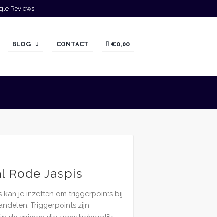
gle Reviews
BLOG
CONTACT
€0,00
l Rode Jaspis
 kan je inzetten om triggerpoints bij
andelen. Triggerpoints zijn
s in de spieren die soms behoorlijk