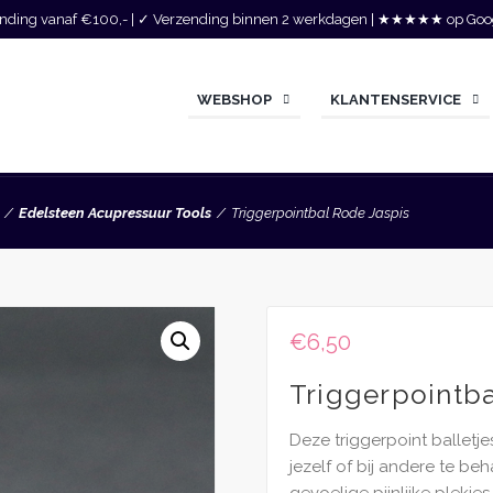
zending vanaf €100,- | ✓ Verzending binnen 2 werkdagen | ★★★★★ op Goo
WEBSHOP
KLANTENSERVICE
Edelsteen Acupressuur Tools
Triggerpointbal Rode Jaspis
€
6,50
Triggerpointba
Deze triggerpoint balletjes
jezelf of bij andere te beh
gevoelige pijnlijke plekje