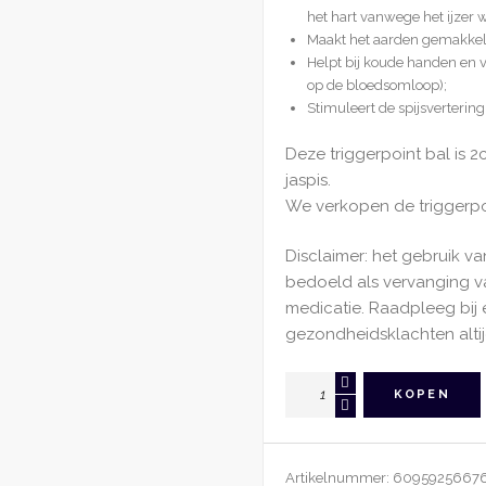
het hart vanwege het ijzer w
Maakt het aarden gemakkeli
Helpt bij koude handen en
op de bloedsomloop);
Stimuleert de spijsvertering
Deze triggerpoint bal is 
jaspis.
We verkopen de triggerpoi
Disclaimer: het gebruik va
bedoeld als vervanging 
medicatie. Raadpleeg bij 
gezondheidsklachten altij
Triggerpointbal
KOPEN
Rode
Jaspis
aantal
Artikelnummer:
6095925667