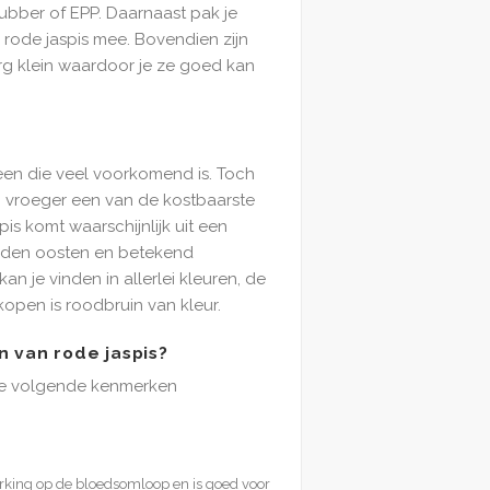
rubber of EPP. Daarnaast pak je
rode jaspis mee. Bovendien zijn
rg klein waardoor je ze goed kan
teen die veel voorkomend is. Toch
 vroeger een van de kostbaarste
is komt waarschijnlijk uit een
idden oosten en betekend
an je vinden in allerlei kleuren, de
rkopen is roodbruin van kleur.
n van rode jaspis?
de volgende kenmerken
king op de bloedsomloop en is goed voor