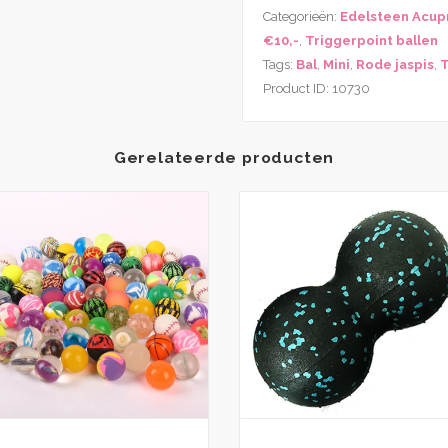
Categorieën:
Edelsteen Acup
€10,-
,
Triggerpoint ballen
Tags:
Bal
,
Mini
,
Rode jaspis
,
T
Product ID:
10730
Gerelateerde producten
Dit
product
heeft
meerdere
variaties.
Deze
optie
kan
gekozen
worden
op
de