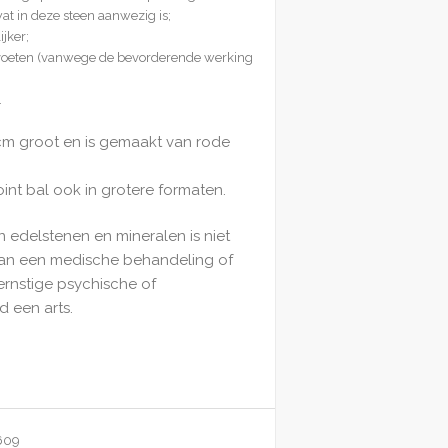
at in deze steen aanwezig is;
jker;
 voeten (vanwege de bevorderende werking
.
2cm groot en is gemaakt van rode
nt bal ook in grotere formaten.
n edelstenen en mineralen is niet
van een medische behandeling of
ernstige psychische of
d een arts.
609