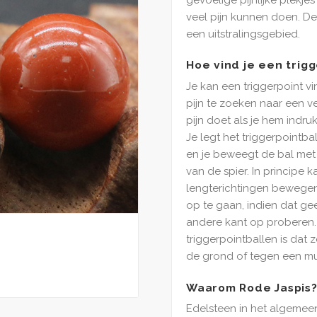
veel pijn kunnen doen. D
een uitstralingsgebied.
Hoe vind je een trig
Je kan een triggerpoint 
pijn te zoeken naar een v
pijn doet als je hem indru
Je legt het triggerpointba
en je beweegt de bal met 
van de spier. In principe k
lengterichtingen bewegen
op te gaan, indien dat gee
andere kant op proberen.
triggerpointballen is dat z
de grond of tegen een mu
Waarom Rode Jaspis
Edelsteen in het algemeen