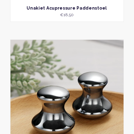
BEKIJK
Unakiet Acupressure Paddenstoel
€
18,50