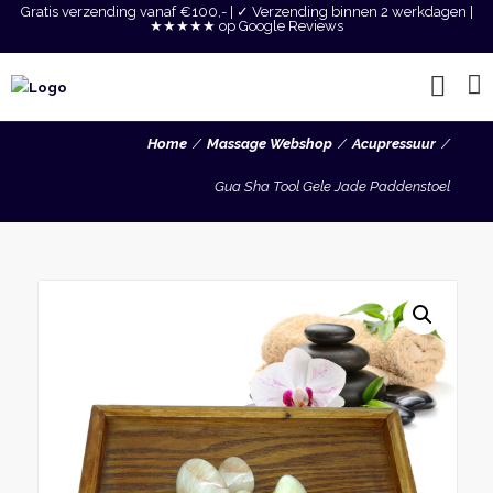
Gratis verzending vanaf €100,- | ✓ Verzending binnen 2 werkdagen |
★★★★★ op Google Reviews
Home
Massage Webshop
Acupressuur
Gua Sha Tool Gele Jade Paddenstoel