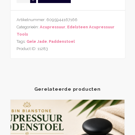
Sha
Tool
Gele
Artikelnummer:
6095944167166
Jade
Categorieën:
Acupressuur
,
Edelsteen Acupressuur
Paddenstoel
Tools
aantal
Tags:
Gele Jade
,
Paddenstoel
Product ID:
11283
Gerelateerde producten