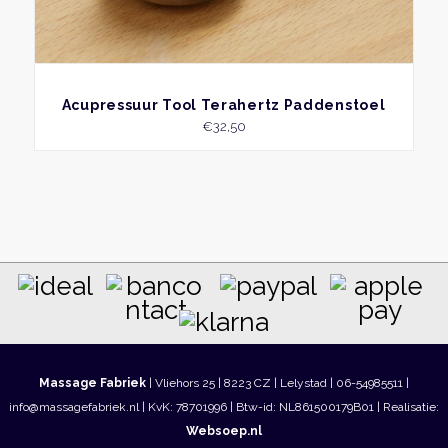
BEKIJK
Acupressuur Tool Terahertz Paddenstoel
€
32,50
Massage Fabriek
| Vliehors 25 | 8223 CZ | Lelystad | 06-54985511 |
info@massagefabriek.nl | KvK: 78701996 | Btw-id: NL861500179B01 | Realisatie:
Websoep.nl