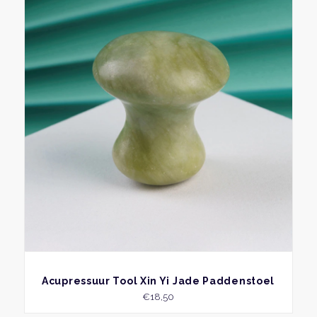
BEKIJK
Acupressuur Tool Xin Yi Jade Paddenstoel
€
18,50