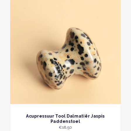
BEKIJK
Acupressuur Tool Dalmatiër Jaspis
Paddenstoel
€
18,50