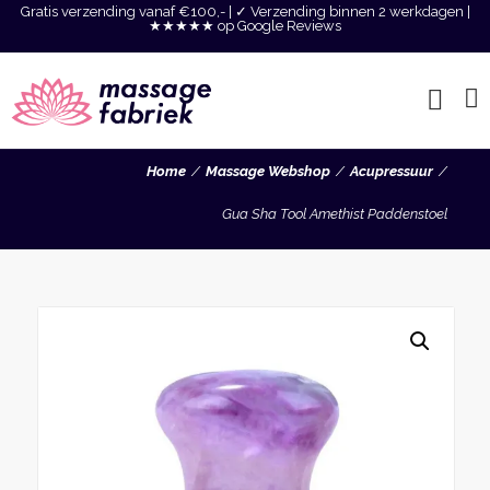
Gratis verzending vanaf €100,- | ✓ Verzending binnen 2 werkdagen |
★★★★★ op Google Reviews
Home
Massage Webshop
Acupressuur
Gua Sha Tool Amethist Paddenstoel