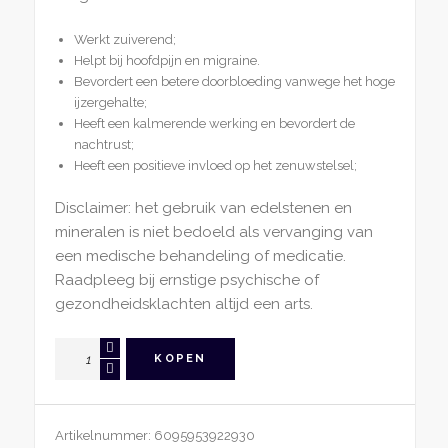
Werkt zuiverend;
Helpt bij hoofdpijn en migraine.
Bevordert een betere doorbloeding vanwege het hoge
ijzergehalte;
Heeft een kalmerende werking en bevordert de
nachtrust;
Heeft een positieve invloed op het zenuwstelsel;
Disclaimer: het gebruik van edelstenen en
mineralen is niet bedoeld als vervanging van
een medische behandeling of medicatie.
Raadpleeg bij ernstige psychische of
gezondheidsklachten altijd een arts.
Gua
KOPEN
Sha
Tool
Amethist
Artikelnummer:
6095953922930
Paddenstoel