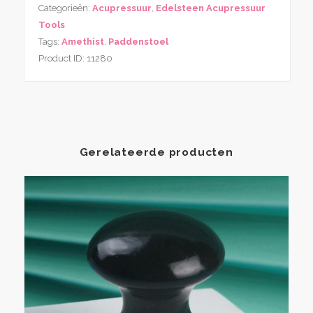
Categorieën:
Acupressuur
,
Edelsteen Acupressuur
aantal
Tools
Tags:
Amethist
,
Paddenstoel
Product ID:
11280
Gerelateerde producten