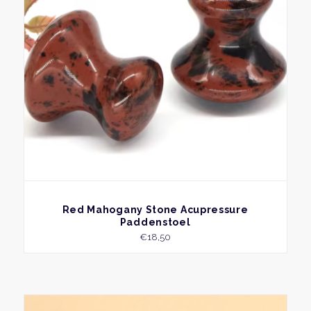
BEKIJK
Red Mahogany Stone Acupressure
Paddenstoel
€
18,50