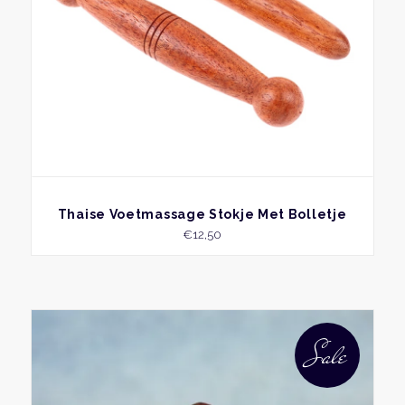
word
op
de
produ
BEKIJK
Thaise Voetmassage Stokje Met Bolletje
€
12,50
Sale