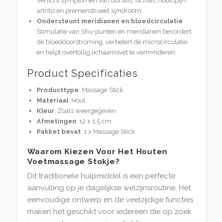
Verlicht symptomen van bursitis, ischias, hoofdpijn,
artritis en premenstrueel syndroom.
Ondersteunt meridianen en bloedcirculatie
Stimulatie van Shu-punten en meridianen bevordert
de bloeddoorstroming, verbetert de microcirculatie
en helpt overtollig lichaamsvet te verminderen.
Product Specificaties
Producttype
: Massage Stick
Materiaal
: Hout
Kleur
: Zoals weergegeven
Afmetingen
: 12 x 1,5 cm
Pakket bevat
: 1 x Massage Stick
Waarom Kiezen Voor Het Houten
Voetmassage Stokje?
Dit traditionele hulpmiddel is een perfecte
aanvulling op je dagelijkse welzijnsroutine. Het
eenvoudige ontwerp en de veelzijdige functies
maken het geschikt voor iedereen die op zoek