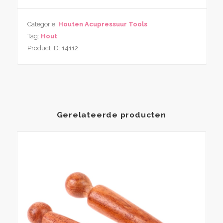
aantal
Categorie:
Houten Acupressuur Tools
Tag:
Hout
Product ID:
14112
Gerelateerde producten
Dit
produ
heeft
meer
variati
Deze
optie
kan
geko