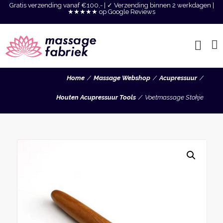
Gratis verzending vanaf €100,- | ✓ Verzending binnen 2 werkdagen |
★★★★★ op Google Reviews
Home
Massage Webshop
Acupressuur
Houten Acupressuur Tools
Voetmassage Stokje