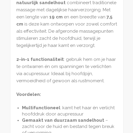
natuurlijk sandelhout
combineert traditionele
massage met dagelijkse haarverzorging. Met
een lengte van
19 cm
en een breedte van
7,5
cm
is deze kam ontworpen voor zowel comfort
als effectiviteit. De afgeronde massagepunten
stimuleren zacht de hoofdhuid, terwijl je
tegelijkertijd je haar kamt en verzorgt.
2-in-1 functionaliteit
: gebruik hem om je haar
te ontwarren én om spanningen te verlichten
via acupressuur. Ideaal bij hoofdpijn,
vermoeidheid of gewoon als rustmoment.
Voordelen:
Multifunctioneel
: kamt het haar én verlicht
hoofddruk door acupressuur
Gemaakt van duurzaam sandelhout
–
zacht voor de huid en bestand tegen breuk
of vervorming