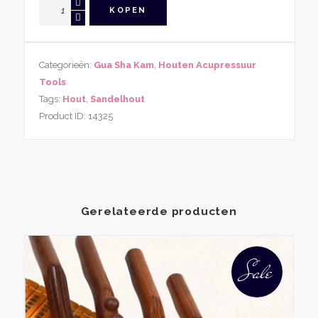
Acupressuur
KOPEN
Massagekam
van
Sandelhout
Categorieën:
Gua Sha Kam
,
Houten Acupressuur
aantal
Tools
Tags:
Hout
,
Sandelhout
Product ID:
14325
Gerelateerde producten
Sale