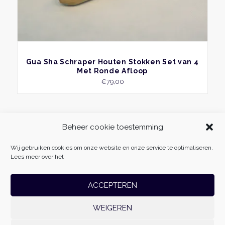
BEKIJK
Gua Sha Schraper Houten Stokken Set van 4
Met Ronde Afloop
€
79,00
Beheer cookie toestemming
Wij gebruiken cookies om onze website en onze service te optimaliseren.
Lees meer over het
ACCEPTEREN
WEIGEREN
Massage Fabriek
| Vliehors 25 | 8223 CZ | Lelystad | 06-54985511 |
info@massagefabriek.nl | KvK: 78701996 | Btw-id: NL861500179B01 | Realisatie: