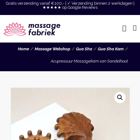
Gratis verzending vanaf €100,- | ✓ Verzending binnen 2 werkdagen |
★★★★★ op Google Reviews
Home
Massage Webshop
Gua Sha
Gua Sha Kam
Acupressuur Massagekam van Sandelhout