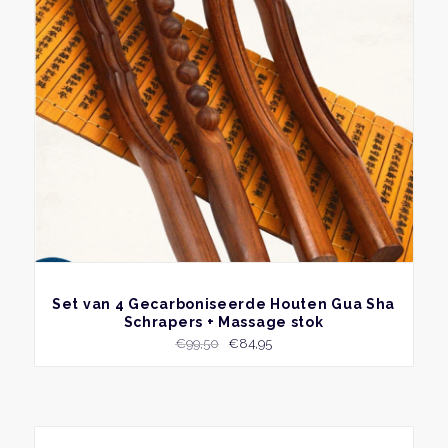
BEKIJK
Set van 4 Gecarboniseerde Houten Gua Sha
Schrapers + Massage stok
Oorspronkelijke
Huidige
€
99,50
€
84,95
prijs
prijs
was:
is:
€99,50.
€84,95.
Dit