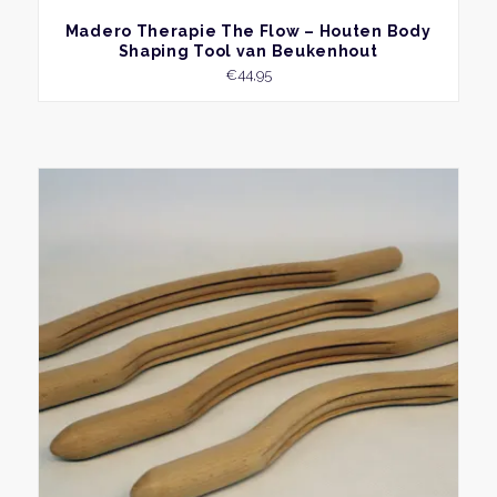
BEKIJK
Madero Therapie The Flow – Houten Body
Shaping Tool van Beukenhout
€
44,95