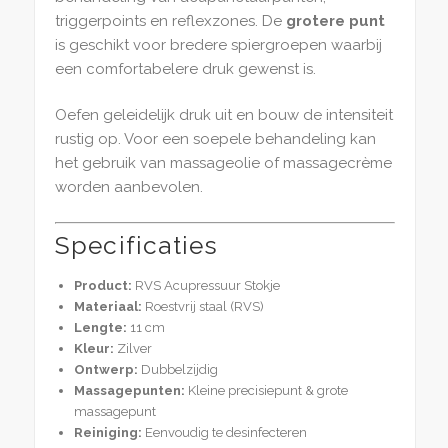
triggerpoints en reflexzones. De
grotere punt
is geschikt voor bredere spiergroepen waarbij
een comfortabelere druk gewenst is.
Oefen geleidelijk druk uit en bouw de intensiteit
rustig op. Voor een soepele behandeling kan
het gebruik van massageolie of massagecrème
worden aanbevolen.
Specificaties
Product:
RVS Acupressuur Stokje
Materiaal:
Roestvrij staal (RVS)
Lengte:
11 cm
Kleur:
Zilver
Ontwerp:
Dubbelzijdig
Massagepunten:
Kleine precisiepunt & grote
massagepunt
Reiniging:
Eenvoudig te desinfecteren