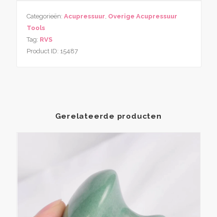
11
Categorieën:
Acupressuur
,
Overige Acupressuur
cm
Tools
–
Tag:
RVS
Dubbelzijdige
Product ID:
15487
Triggerpoint
&
Meridian
Massage
Tool
aantal
Gerelateerde producten