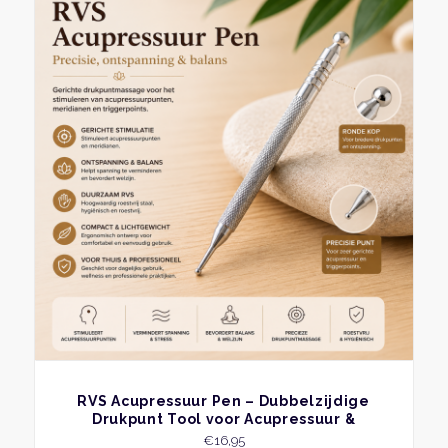
BEKIJK
RVS Acupressuur Pen – Dubbelzijdige
Drukpunt Tool voor Acupressuur &
Triggerpoint Massage
€
16,95