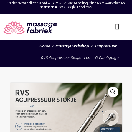
Gratis verzending vanaf €100,- | ✓ Verzending binnen 2 werkdagen |
★★★★★ op Google Reviews
Home
Massage Webshop
Acupressuur
RVS Acupressuur Stokje 11 cm – Dubbelzijdige...