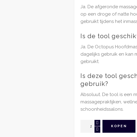
Ja. De afgeronde massage
op een droge of natte h
gebruikt tijdens het inma
Is de tool geschik
Ja. De Octopus Hoofdmas
dagelijks gebruik en kan
gebruikt.
Is deze tool gesc
gebruik?
Absoluut. De tool is een 
massagepraktijken, welln
schoonheidssalons.
Octopus
KOPEN
Hoofdmassage