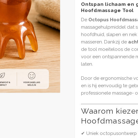
Ontspan lichaam en 
Hoofdmassage Tool
De
Octopus Hoofdmass
massagehulpmiddel dat s
hoofdhuid, slapen en ne
masseren. Dankzij de
ach
de tool moeiteloos de con
voor een ontspannende ma
laten.
Door de ergonomische vorm
en is hij eenvoudig te geb
professionele massage- of
Waarom kiezen
Hoofdmassage
✔ Uniek octopusontwerp