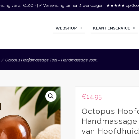
zending vanaf €100,- | ✓ Verzending binnen 2 werkdagen | ★★★★★ op Goo
WEBSHOP
KLANTENSERVICE
Octopus Hoofdmassage Tool – Handmassage voor...
€
14,95
Octopus Hoof
Handmassage 
van Hoofdhuid