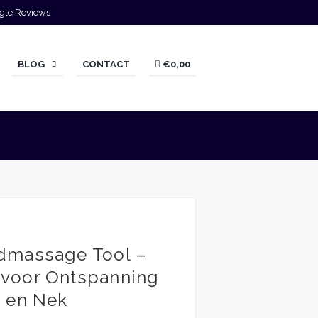
gle Reviews
BLOG
CONTACT
€0,00
dmassage Tool –
voor Ontspanning
 en Nek