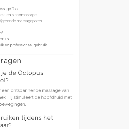
ssage Tool
nek- en slaapmassage
afgeronde massagepoten
of
bruin
ik en professioneel gebruik
vragen
 je de Octopus
ol?
or een ontspannende massage van
ek. Hij stimuleert de hoofdhuid met
 bewegingen.
bruiken tijdens het
aar?