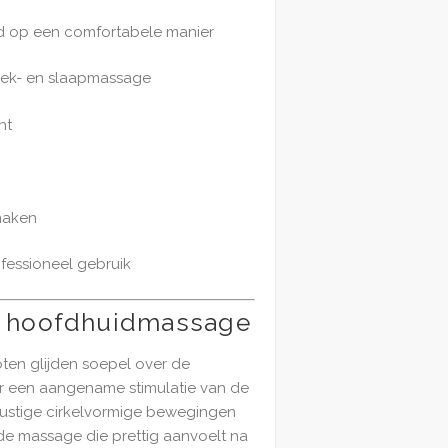
d op een comfortabele manier
nek- en slaapmassage
ht
maken
ofessioneel gebruik
 hoofdhuidmassage
en glijden soepel over de
r een aangename stimulatie van de
 rustige cirkelvormige bewegingen
e massage die prettig aanvoelt na