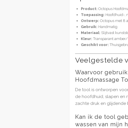
Product:
Octopus Hoofdma
Toepassing:
Hoofdhuid-, 
Ontwerp:
Octopus met 8 
Gebruik:
Handmatig
Materiaal:
Slijtvast kunstst
Kleur:
Transparant amber/
Geschikt voor:
Thuisgebru
Veelgestelde 
Waarvoor gebruik
Hoofdmassage To
De tool is ontworpen vo
de hoofdhuid, slapen en n
zachte druk en glijdende
Kan ik de tool ge
wassen van mijn h