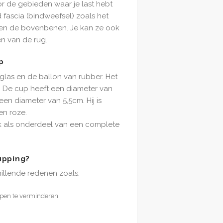
r de gebieden waar je last hebt
nd fascia (bindweefsel) zoals het
 en de bovenbenen. Je kan ze ook
n van de rug.
p
las en de ballon van rubber. Het
. De cup heeft een diameter van
en diameter van 5,5cm. Hij is
en roze.
ok als onderdeel van een complete
upping?
illende redenen zoals:
eupen te verminderen