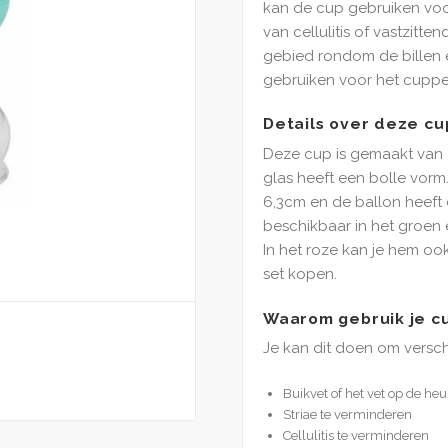
kan de cup gebruiken voo
van cellulitis of vastzitte
gebied rondom de billen
gebruiken voor het cuppe
Details over deze cu
Deze cup is gemaakt van g
glas heeft een bolle vorm
6,3cm en de ballon heeft e
beschikbaar in het groen 
In het roze kan je hem o
set kopen.
Waarom gebruik je c
Je kan dit doen om versch
Buikvet of het vet op de h
Striae te verminderen
Cellulitis te verminderen