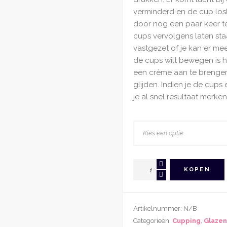
verminderd en de cup losl
door nog een paar keer te
cups vervolgens laten st
vastgezet of je kan er m
de cups wilt bewegen is h
een crème aan te brenge
glijden. Indien je de cups
je al snel resultaat merken
Cupping
KOPEN
Glas
Met
Ballon
Artikelnummer:
N/B
Bolle
Categorieën:
Cupping
,
Glazen
Stijl