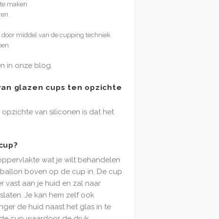
s te maken
ren.
e door middel van de cupping techniek
pen
en in onze blog.
van glazen cups ten opzichte
opzichte van siliconen is dat het
cup?
oppervlakte wat je wilt behandelen
 ballon boven op de cup in. De cup
 vast aan je huid en zal naar
oslaten. Je kan hem zelf ook
nger de huid naast het glas in te
j de cup waardoor de druk