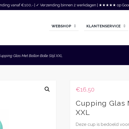
zending vanaf €100,- | ✓ Verzending binnen 2 werkdagen | ★★★★★ op Goo
WEBSHOP
KLANTENSERVICE
upping Glas Met Ballon Bolle Stijl XXL
€
16,50
Cupping Glas M
XXL
Deze cup is bedoeld voor