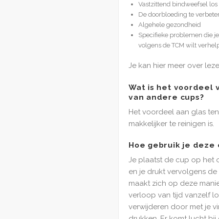
Vastzittend bindweefsel lo
De doorbloeding te verbete
Algehele gezondheid
Specifieke problemen die j
volgens de TCM wilt verhel
Je kan hier meer over lez
Wat is het voordeel 
van andere cups?
Het voordeel aan glas ten 
makkelijker te reinigen is.
Hoe gebruik je deze 
Je plaatst de cup op het 
en je drukt vervolgens de
maakt zich op deze manier
verloop van tijd vanzelf l
verwijderen door met je vi
drukken. Er komt lucht bi