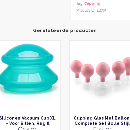
Tag:
Cupping
XXL
Product ID:
11295
aantal
Gerelateerde producten
re
.
n
pagina
BEKIJK
BEKIJK
Siliconen Vacuüm Cup XL
Cupping Glas Met Ballon
– Voor Billen, Rug &
Complete Set Bolle Stij
e
€
14,95
€
74,95
Benen (Ø 7,5 cm)