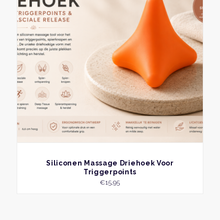
variat
Deze
optie
kan
geko
word
op
de
produ
BEKIJK
Siliconen Massage Driehoek Voor
Triggerpoints
€
15,95