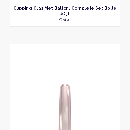
BEKIJK
Cupping Glas Met Ballon, Complete Set Bolle
Stijl
€
74,95
Dit
produ
heeft
meer
variat
Deze
optie
kan
geko
word
op
de
produ