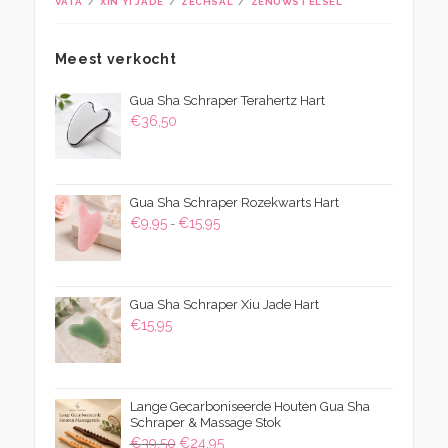
VATA
XIN YI JADE
ZECHSAL
ZENUWSTELSEL
Meest verkocht
Gua Sha Schraper Terahertz Hart
€
36,50
Gua Sha Schraper Rozekwarts Hart
Prijsklasse:
€
9,95
€
15,95
-
€9,95
tot
€15,95
Gua Sha Schraper Xiu Jade Hart
€
15,95
Lange Gecarboniseerde Houten Gua Sha
Schraper & Massage Stok
Oorspronkelijke
Huidige
€
39,50
€
24,95