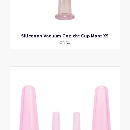
BEKIJK
Siliconen Vacuüm Gezicht Cup Maat XS
€
3,50