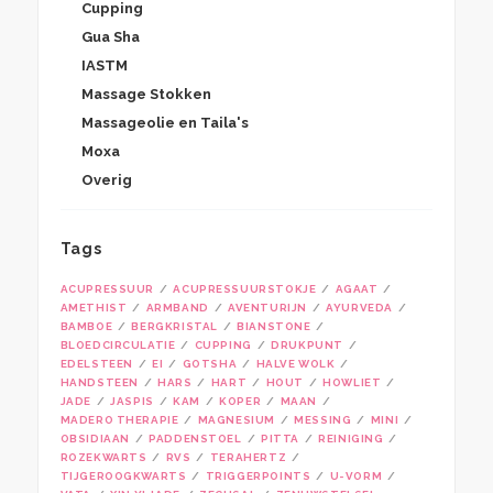
Cupping
Gua Sha
IASTM
Massage Stokken
Massageolie en Taila's
Moxa
Overig
Tags
ACUPRESSUUR
ACUPRESSUURSTOKJE
AGAAT
AMETHIST
ARMBAND
AVENTURIJN
AYURVEDA
BAMBOE
BERGKRISTAL
BIANSTONE
BLOEDCIRCULATIE
CUPPING
DRUKPUNT
EDELSTEEN
EI
GOTSHA
HALVE WOLK
HANDSTEEN
HARS
HART
HOUT
HOWLIET
JADE
JASPIS
KAM
KOPER
MAAN
MADERO THERAPIE
MAGNESIUM
MESSING
MINI
OBSIDIAAN
PADDENSTOEL
PITTA
REINIGING
ROZEKWARTS
RVS
TERAHERTZ
TIJGEROOGKWARTS
TRIGGERPOINTS
U-VORM