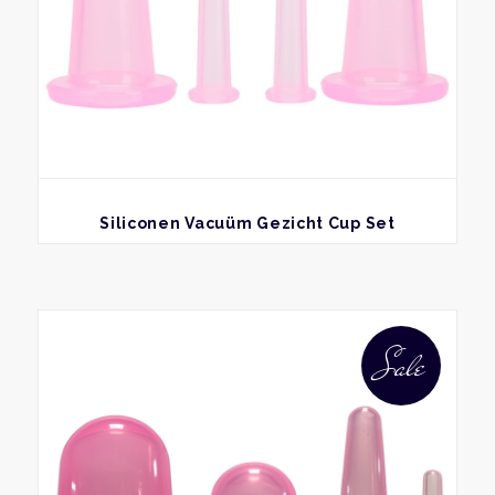
BEKIJK
Siliconen Vacuüm Gezicht Cup Set
Dit
produ
Sale
heeft
meer
variat
Deze
optie
kan