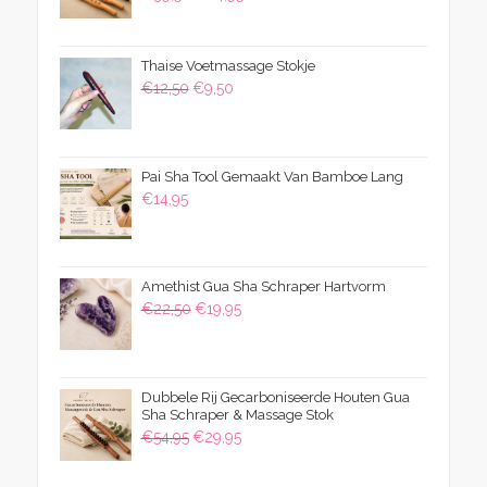
prijs
prijs
was:
is:
Thaise Voetmassage Stokje
€39,50.
€24,95.
Oorspronkelijke
Huidige
€
12,50
€
9,50
prijs
prijs
was:
is:
€12,50.
€9,50.
Pai Sha Tool Gemaakt Van Bamboe Lang
€
14,95
Amethist Gua Sha Schraper Hartvorm
Oorspronkelijke
Huidige
€
22,50
€
19,95
prijs
prijs
was:
is:
€22,50.
€19,95.
Dubbele Rij Gecarboniseerde Houten Gua
Sha Schraper & Massage Stok
Oorspronkelijke
Huidige
€
54,95
€
29,95
prijs
prijs