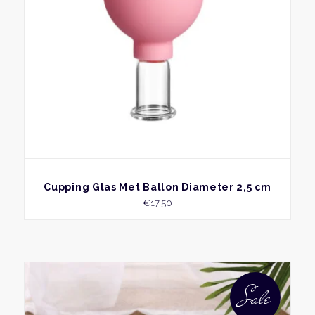
kan
geko
word
op
de
produ
BEKIJK
Cupping Glas Met Ballon Diameter 2,5 cm
€
17,50
Dit
produ
Sale
heeft
meer