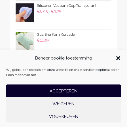
was:
is:
Siliconen Vacuüm Cup Transparant
€54,95.
€29,95.
Prijsklasse:
€
6,95
€
9,75
-
€6,95
tot
€9,75
Gua Sha Kam Xiu Jade
€
16,95
Beheer cookie toestemming
Wij gebruiken cookies om onze website en onze service te optimaliseren.
Lees meer over het
ACCEPTEREN
WEIGEREN
Massage Fabriek
| Vliehors 25 | 8223 CZ | Lelystad | 06-54985511 |
info@massagefabriek.nl | KvK: 78701996 | Btw-id: NL861500179B01 | Realisatie:
VOORKEUREN
Websoep.nl