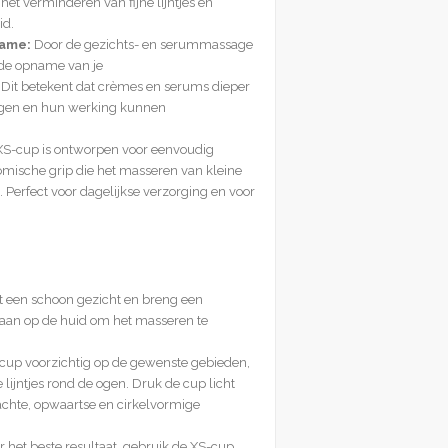
het verminderen van fijne lijntjes en
id.
ame:
Door de gezichts- en serummassage
 de opname van je
Dit betekent dat crèmes en serums dieper
ngen en hun werking kunnen
S-cup is ontworpen voor eenvoudig
omische grip die het masseren van kleine
Perfect voor dagelijkse verzorging en voor
 een schoon gezicht en breng een
 aan op de huid om het masseren te
cup voorzichtig op de gewenste gebieden,
ijntjes rond de ogen. Druk de cup licht
chte, opwaartse en cirkelvormige
 het beste resultaat, gebruik de XS-cup