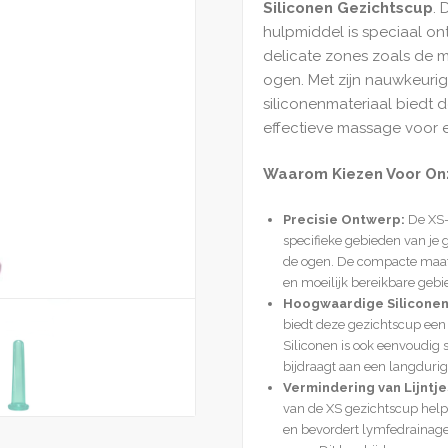
Siliconen Gezichtscup
. 
hulpmiddel is speciaal o
delicate zones zoals de 
ogen. Met zijn nauwkeur
siliconenmateriaal biedt 
effectieve massage voor ee
Waarom Kiezen Voor Onz
Precisie Ontwerp:
De XS-
specifieke gebieden van je
de ogen. De compacte maat 
en moeilijk bereikbare gebi
Hoogwaardige Siliconen
biedt deze gezichtscup een 
Siliconen is ook eenvoudig 
bijdraagt aan een langdurig
Vermindering van Lijntje
van de XS gezichtscup helpt
en bevordert lymfedrainage