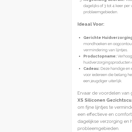
dagelijks of 3 tot 4 keer pe
probleemgebieden.
Ideaal Voor:
Gerichte Huidverzorging
mondhoeken en oogcontoure
vermindering van lijntjes.
Productopname:
Verhoog d
huidverzorgingsproducten do
Cadeau:
Deze handige en e
voor iedereen die belang he
een jeugdiger uiterlijk.
Ervaar de voordelen van 
XS Siliconen Gezichtsc
om fijne lijntjes te vermi
een effectieve en comfor
dagelijkse verzorging en 
probleemgebieden.