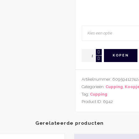
Siliconen
KOPEN
Vacuüm
Gezicht
Cup
Artikelnummer:
60959412742
Maat
Categorieën:
Cupping
,
Koopje
XS
Tag:
Cupping
aantal
Product ID:
6942
Gerelateerde producten
Dit