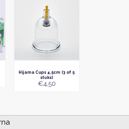
product
heeft
meerdere
variaties.
Deze
optie
kan
gekozen
worden
op
de
productpagina
BEKIJK
Hijama Cups 4,5cm (3 of 5
stuks)
€
4,50