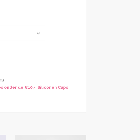
49
s onder de €10,-
,
Siliconen Cups
Dit