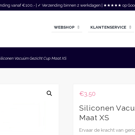
zending vanaf €100,- | ✓ Verzending binnen 2 werkdagen | ★★★★★ op Goo
WEBSHOP
KLANTENSERVICE
iliconen Vacuüm Gezicht Cup Maat XS
€
3,50
Siliconen Vac
Maat XS
Ervaar de kracht van ger