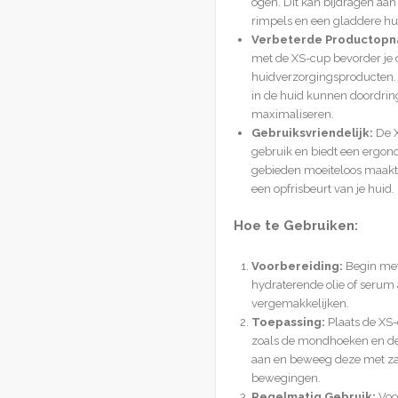
ogen. Dit kan bijdragen aan 
rimpels en een gladdere hu
Verbeterde Productopn
met de XS-cup bevorder je
huidverzorgingsproducten. 
in de huid kunnen doordri
maximaliseren.
Gebruiksvriendelijk:
De X
gebruik en biedt een ergon
gebieden moeiteloos maakt. 
een opfrisbeurt van je huid.
Hoe te Gebruiken:
Voorbereiding:
Begin met
hydraterende olie of serum
vergemakkelijken.
Toepassing:
Plaats de XS-
zoals de mondhoeken en de l
aan en beweeg deze met za
bewegingen.
Regelmatig Gebruik:
Voor