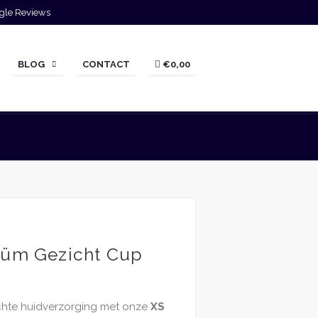
gle Reviews
BLOG
CONTACT
€0,00
uüm Gezicht Cup
ichte huidverzorging met onze
XS