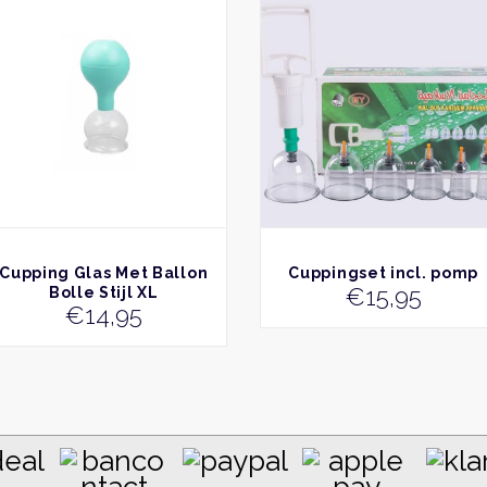
product
heeft
meerdere
variaties.
Deze
optie
kan
gekozen
worden
op
de
productpagina
BEKIJK
BEKIJK
Cupping Glas Met Ballon
Cuppingset incl. pomp
€
15,95
Bolle Stijl XL
€
14,95