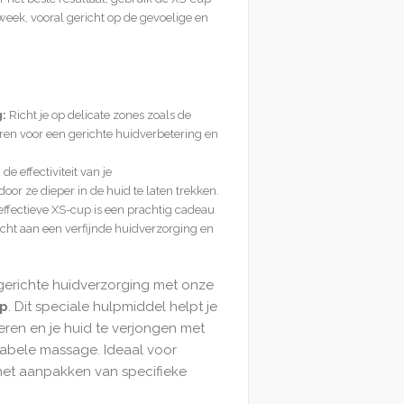
r week, vooral gericht op de gevoelige en
:
Richt je op delicate zones zoals de
n voor een gerichte huidverbetering en
e effectiviteit van je
or ze dieper in de huid te laten trekken.
ffectieve XS-cup is een prachtig cadeau
cht aan een verfijnde huidverzorging en
gerichte huidverzorging met onze
up
. Dit speciale hulpmiddel helpt je
nderen en je huid te verjongen met
tabele massage. Ideaal voor
het aanpakken van specifieke