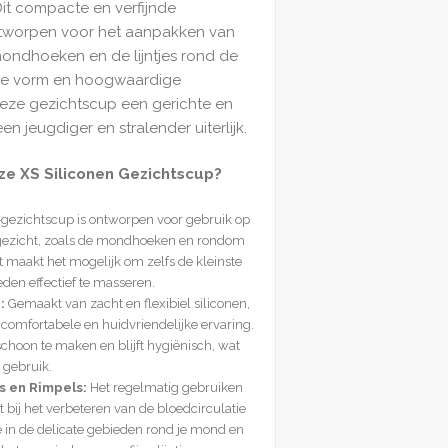
Dit compacte en verfijnde
ntworpen voor het aanpakken van
mondhoeken en de lijntjes rond de
ige vorm en hoogwaardige
deze gezichtscup een gerichte en
n jeugdiger en stralender uiterlijk.
e XS Siliconen Gezichtscup?
gezichtscup is ontworpen voor gebruik op
 gezicht, zoals de mondhoeken en rondom
maakt het mogelijk om zelfs de kleinste
eden effectief te masseren.
:
Gemaakt van zacht en flexibiel siliconen,
comfortabele en huidvriendelijke ervaring.
schoon te maken en blijft hygiënisch, wat
 gebruik.
s en Rimpels:
Het regelmatig gebruiken
 bij het verbeteren van de bloedcirculatie
 in de delicate gebieden rond je mond en