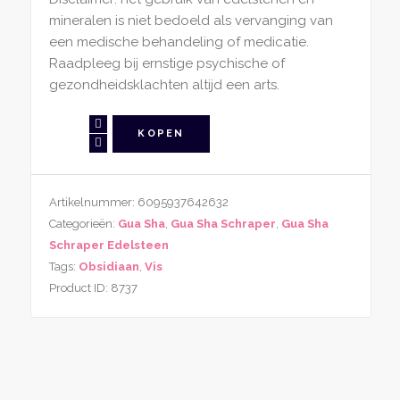
mineralen is niet bedoeld als vervanging van
een medische behandeling of medicatie.
Raadpleeg bij ernstige psychische of
gezondheidsklachten altijd een arts.
Gua
KOPEN
Sha
Obsidiaan
Vis
Artikelnummer:
6095937642632
aantal
Categorieën:
Gua Sha
,
Gua Sha Schraper
,
Gua Sha
Schraper Edelsteen
Tags:
Obsidiaan
,
Vis
Product ID:
8737