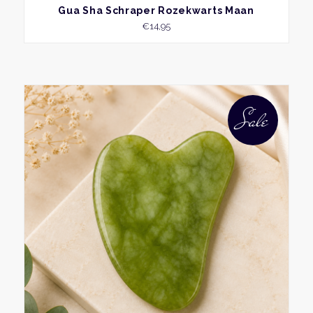
BEKIJK
Gua Sha Schraper Rozekwarts Maan
€
14,95
Sale