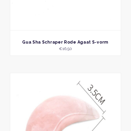
BEKIJK
Gua Sha Schraper Rode Agaat S-vorm
€
16,50