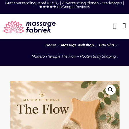
Gratis verzending vanaf €100,- | ✓ Verzending binnen 2 werkdagen |
★★★★★ op Google Reviews
Home
Massage Webshop
Gua Sha
Madero Therapie The Flow – Houten Body Shaping...