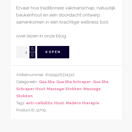
Ervaar hoe traditioneel vakmanschap, natuurlijk
beukenhout en een doordacht ontwerp
samenkomen in één krachtige wellness tool.
over lezen in onze blog.
Madero
KOPEN
Therapie
The
Flow
Artikelnummer:
6095926374322
–
Categorieën:
Gua Sha
,
Gua Sha Schraper
,
Gua Sha
Houten
Schraper Hout
,
Massage Stokken
,
Massage
Body
Stokken
Shaping
Tags:
anti-cellulitis
,
Hout
,
Madero therapie
Tool
Product ID:
9709
van
Beukenhout
aantal