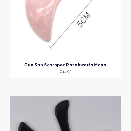
BEKIJK
Gua Sha Schraper Rozekwarts Maan
€
14,95