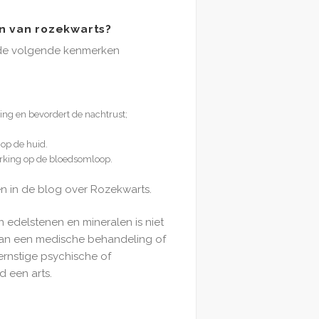
n van rozekwarts?
de volgende kenmerken
ng en bevordert de nachtrust;
 op de huid.
rking op de bloedsomloop.
en in de blog over Rozekwarts.
n edelstenen en mineralen is niet
van een medische behandeling of
ernstige psychische of
d een arts.