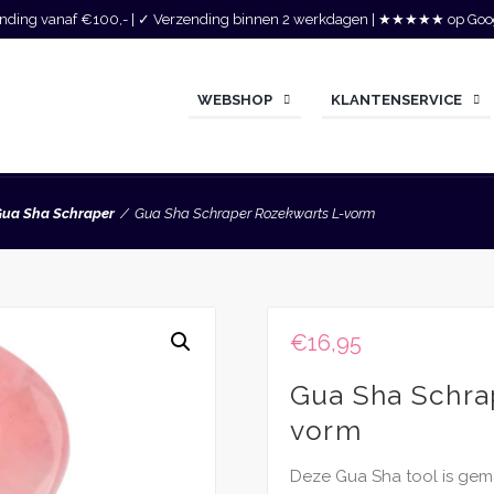
zending vanaf €100,- | ✓ Verzending binnen 2 werkdagen | ★★★★★ op Goo
WEBSHOP
KLANTENSERVICE
ua Sha Schraper
Gua Sha Schraper Rozekwarts L-vorm
€
16,95
Gua Sha Schra
vorm
Deze Gua Sha tool is gem