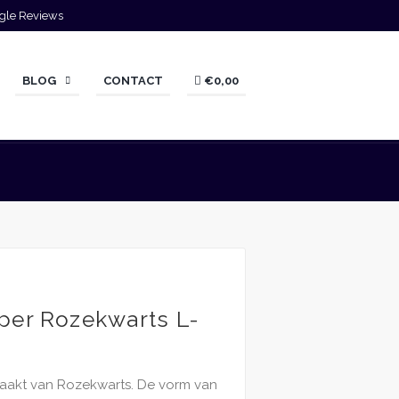
gle Reviews
BLOG
CONTACT
€0,00
per Rozekwarts L-
aakt van Rozekwarts. De vorm van