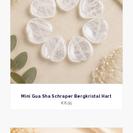
BEKIJK
Mini Gua Sha Schraper Bergkristal Hart
€
8,95