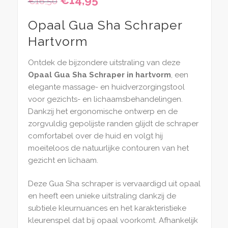
€
14,95
€
16,50
prijs
prijs
was:
is:
Opaal Gua Sha Schraper
€16,50.
€14,95.
Hartvorm
Ontdek de bijzondere uitstraling van deze
Opaal Gua Sha Schraper in hartvorm
, een
elegante massage- en huidverzorgingstool
voor gezichts- en lichaamsbehandelingen.
Dankzij het ergonomische ontwerp en de
zorgvuldig gepolijste randen glijdt de schraper
comfortabel over de huid en volgt hij
moeiteloos de natuurlijke contouren van het
gezicht en lichaam.
Deze Gua Sha schraper is vervaardigd uit opaal
en heeft een unieke uitstraling dankzij de
subtiele kleurnuances en het karakteristieke
kleurenspel dat bij opaal voorkomt. Afhankelijk