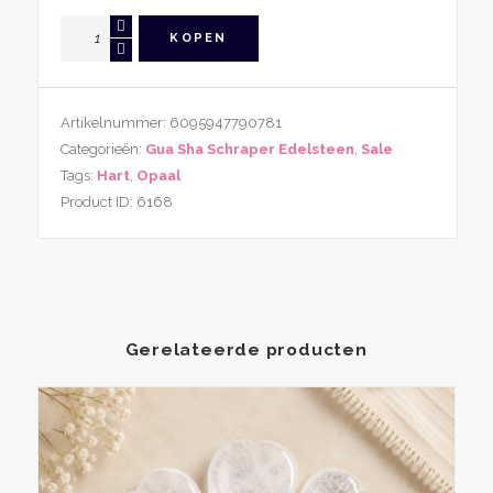
Opaal
KOPEN
Gua
Sha
Schraper
Artikelnummer:
6095947790781
Hartvorm
Categorieën:
Gua Sha Schraper Edelsteen
,
Sale
aantal
Tags:
Hart
,
Opaal
Product ID:
6168
Gerelateerde producten