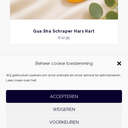
BEKIJK
Gua Sha Schraper Hars Hart
€
12,95
Beheer cookie toestemming
Wij gebruiken cookies om onze website en onze service te optimaliseren.
Lees meer over het
ACCEPTEREN
WEIGEREN
Massage Fabriek
| Vliehors 25 | 8223 CZ | Lelystad | 06-54985511 |
info@massagefabriek.nl | KvK: 78701996 | Btw-id: NL861500179B01 | Realisatie:
VOORKEUREN
Websoep.nl