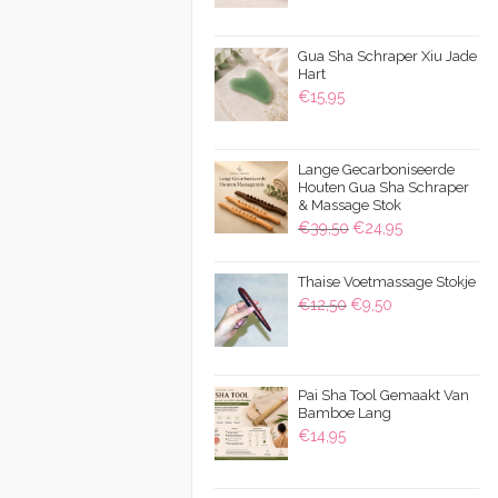
€9,95
tot
Gua Sha Schraper Xiu Jade
€15,95
Hart
€
15,95
Lange Gecarboniseerde
Houten Gua Sha Schraper
& Massage Stok
Oorspronkelijke
Huidige
€
39,50
€
24,95
prijs
prijs
was:
is:
Thaise Voetmassage Stokje
Oorspronkelijke
Huidige
€
12,50
€
9,50
€39,50.
€24,95.
prijs
prijs
was:
is:
€12,50.
€9,50.
Pai Sha Tool Gemaakt Van
Bamboe Lang
€
14,95