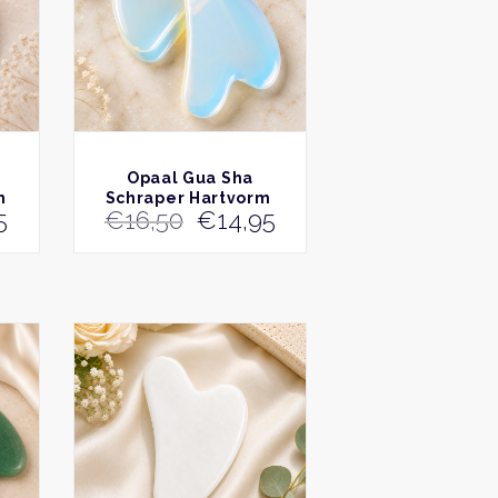
BEKIJK
a
Opaal Gua Sha
m
Schraper Hartvorm
onkelijke
Huidige
Oorspronkelijke
Huidige
5
€
16,50
€
14,95
prijs
prijs
prijs
is:
was:
is:
.
€19,95.
€16,50.
€14,95.