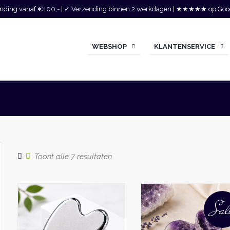
zending vanaf €100,- | ✓ Verzending binnen 2 werkdagen | ★★★★★ op Goo
WEBSHOP
KLANTENSERVICE
Gesorteerd
Toont alle 7 resultaten
op
populariteit
Sal