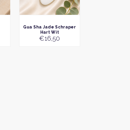
BEKIJK
r
Gua Sha Jade Schraper
Hart Wit
€
16,50