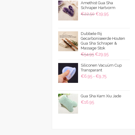
Amethist Gua Sha
Schraper Hartvorm
Oorspronkelijke
Huidige
€
22,50
€
19,95
prijs
prijs
was:
is:
Dubbele Rij
€22,50.
€19,95.
Gecarboniseerde Houten
Gua Sha Schraper &
Massage Stok
Oorspronkelijke
Huidige
€
54,95
€
29,95
prijs
prijs
Siliconen Vacuüm Cup
was:
is:
Transparant
€54,95.
€29,95.
Prijsklasse:
€
6,95
€
9,75
-
€6,95
tot
Gua Sha Kam Xiu Jade
€9,75
€
16,95