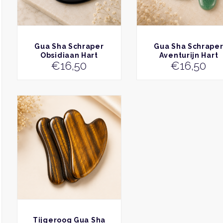
BEKIJK
BEKIJK
Gua Sha Schraper
Gua Sha Schrape
Obsidiaan Hart
Aventurijn Hart
€
16,50
€
16,50
BEKIJK
Tijgeroog Gua Sha