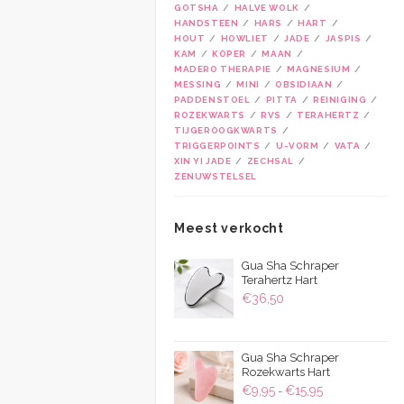
GOTSHA
HALVE WOLK
HANDSTEEN
HARS
HART
HOUT
HOWLIET
JADE
JASPIS
KAM
KOPER
MAAN
MADERO THERAPIE
MAGNESIUM
MESSING
MINI
OBSIDIAAN
PADDENSTOEL
PITTA
REINIGING
ROZEKWARTS
RVS
TERAHERTZ
TIJGEROOGKWARTS
TRIGGERPOINTS
U-VORM
VATA
XIN YI JADE
ZECHSAL
ZENUWSTELSEL
Meest verkocht
Gua Sha Schraper
Terahertz Hart
€
36,50
Gua Sha Schraper
Rozekwarts Hart
Prijsklasse:
€
9,95
€
15,95
-