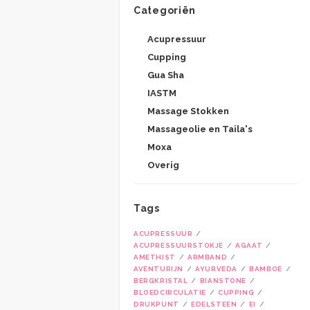
Categoriën
Acupressuur
Cupping
Gua Sha
IASTM
Massage Stokken
Massageolie en Taila's
Moxa
Overig
Tags
ACUPRESSUUR
ACUPRESSUURSTOKJE
AGAAT
AMETHIST
ARMBAND
AVENTURIJN
AYURVEDA
BAMBOE
BERGKRISTAL
BIANSTONE
BLOEDCIRCULATIE
CUPPING
DRUKPUNT
EDELSTEEN
EI