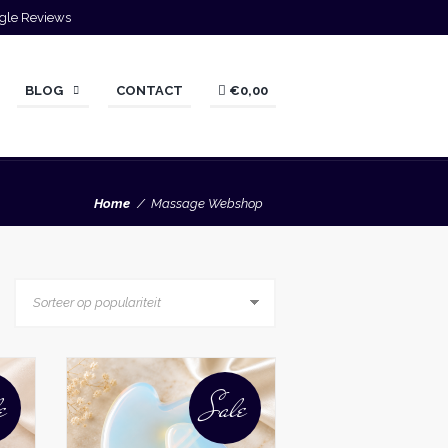
gle Reviews
BLOG
CONTACT
€0,00
Home
Massage Webshop
e
Sale