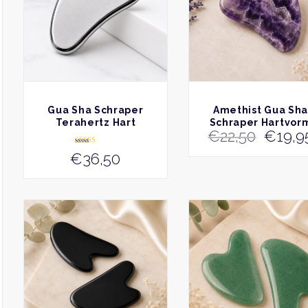
BEKIJK
BEKIJK
Gua Sha Schraper
Amethist Gua Sh
Terahertz Hart
Schraper Hartvor
Oorspr
€
22,50
€
19,9
prijs
Gewaardeer
€
36,50
d
was:
5.00
uit 5
€22,50