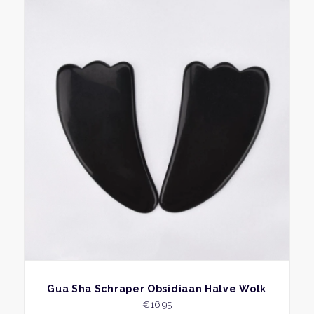
BEKIJK
Gua Sha Schraper Obsidiaan Halve Wolk
€
16,95