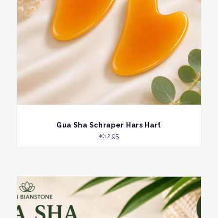
BEKIJK
Gua Sha Schraper Hars Hart
€
12,95