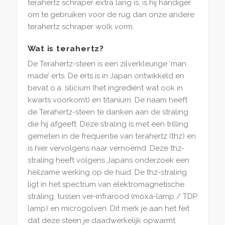
terahertz schraper extra lang is, is hij handiger
om te gebruiken voor de rug dan onze andere
terahertz schraper wolk vorm.
Wat is terahertz?
De Terahertz-steen is een zilverkleurige ‘man
made’ erts. De erts is in Japan ontwikkeld en
bevat o.a. silicium (het ingrediënt wat ook in
kwarts voorkomt) en titanium. De naam heeft
de Terahertz-steen te danken aan de straling
die hij afgeeft. Deze straling is met een trilling
gemeten in de frequentie van terahertz (thz) en
is hier vervolgens naar vernoemd. Deze thz-
straling heeft volgens Japans onderzoek een
heilzame werking op de huid. De thz-straling
ligt in het spectrum van elektromagnetische
straling, tussen ver-infrarood (moxa-lamp / TDP
lamp) en microgolven. Dit merk je aan het feit
dat deze steen je daadwerkelijk opwarmt.