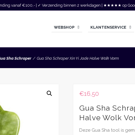
zending vanaf €100,- | ✓ Verzending binnen 2 werkdagen | ★★★★★ op Goo
WEBSHOP
KLANTENSERVICE
ua Sha Schraper
Gua Sha Schraper Xin Yi Jade Halve Wolk Vorm
€
16,50
Gua Sha Schrap
Halve Wolk V
Deze Gua Sha tool is gema