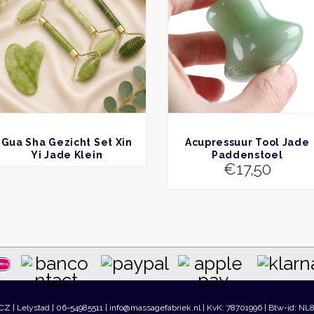
BEKIJK
BEKIJK
Gua Sha Gezicht Set Xin
Acupressuur Tool Jade
Yi Jade Klein
Paddenstoel
€
17,50
 CZ | Lelystad | 06-54985511 | info@massagefabriek.nl | KvK: 78701996 | Btw-id: NL