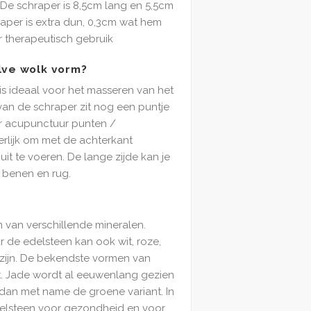
De schraper is 8,5cm lang en 5,5cm
aper is extra dun, 0,3cm wat hem
 therapeutisch gebruik
lve wolk vorm?
s ideaal voor het masseren van het
 van de schraper zit nog een puntje
r acupunctuur punten /
erlijk om met de achterkant
it te voeren. De lange zijde kan je
 benen en rug.
 van verschillende mineralen.
r de edelsteen kan ook wit, roze,
d zijn. De bekendste vormen van
iet. Jade wordt al eeuwenlang gezien
 dan met name de groene variant. In
delsteen voor gezondheid en voor