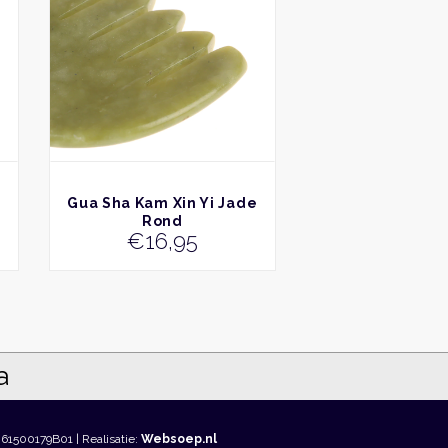
BEKIJK
Gua Sha Kam Xin Yi Jade
Rond
€
16,95
861500179B01 | Realisatie:
Websoep.nl