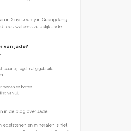
en in Xinyi county in Guangdong
rdt ook weleens zuidelijk Jade
n van jade?
n:
htbaar bij regelmatig gebruik.
n.
r tanden en botten.
ing van Qi.
en in de blog over Jade.
n edelstenen en mineralen is niet