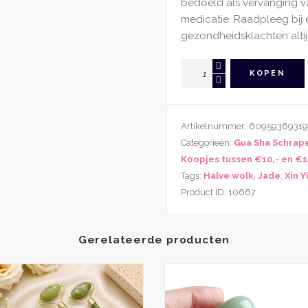
bedoeld als vervanging 
medicatie. Raadpleeg bij 
gezondheidsklachten altij
Gua
KOPEN
Sha
Schraper
Xin
Artikelnummer:
60959369319
Yi
Categorieën:
Gua Sha Schrap
Jade
Koopjes tussen €10,- en €1
Halve
Tags:
Halve wolk
,
Jade
,
Xin Y
Wolk
Product ID:
10667
Vorm
aantal
Gerelateerde producten