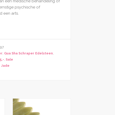
van een medische behandeling of
ernstige psychische of
d een arts.
97
er
,
Gua Sha Schraper Edelsteen
,
5,-
,
Sale
i Jade