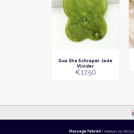
BEKIJK
Gua Sha Schraper Jade
Vlinder
€
17,50
Massage Fabriek
| Vliehors 25 | 8223