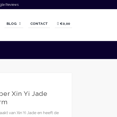
gle Reviews
BLOG
CONTACT
€0,00
er Xin Yi Jade
orm
akt van Xin Yi Jade en heeft de