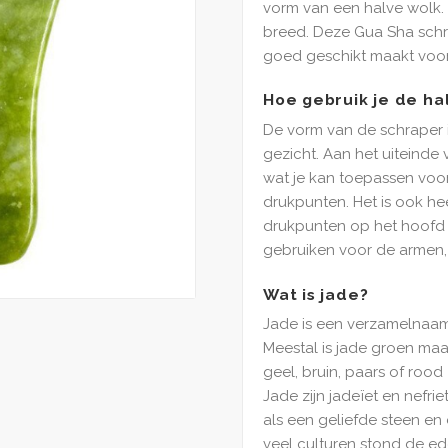
vorm van een halve wolk. 
breed. Deze Gua Sha schr
goed geschikt maakt voor
Hoe gebruik je de ha
De vorm van de schraper i
gezicht. Aan het uiteinde
wat je kan toepassen voo
drukpunten. Het is ook he
drukpunten op het hoofd u
gebruiken voor de armen,
Wat is jade?
Jade is een verzamelnaam
Meestal is jade groen maa
geel, bruin, paars of roo
Jade zijn jadeïet en nefr
als een geliefde steen en
veel culturen stond de e