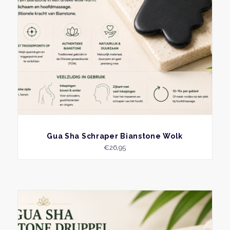
BEKIJK
Gua Sha Schraper Bianstone Wolk
€
26,95