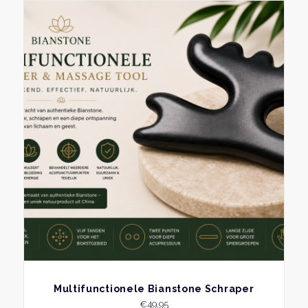
BEKIJK
Multifunctionele Bianstone Schraper
€
49,95