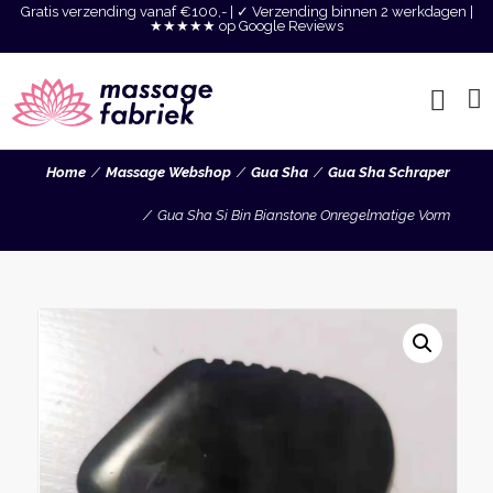
Gratis verzending vanaf €100,- | ✓ Verzending binnen 2 werkdagen |
★★★★★ op Google Reviews
Home
Massage Webshop
Gua Sha
Gua Sha Schraper
Gua Sha Si Bin Bianstone Onregelmatige Vorm