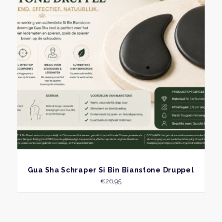
BEKIJK
Gua Sha Schraper Si Bin Bianstone Druppel
€
26,95