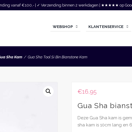
zending vanaf €100,- | ✓ Verzending binnen 2 werkdagen | ★★★★★ op Goo
WEBSHOP
KLANTENSERVICE
Gua Sha Kam
Gua Sha Tool Si Bin Bianstone Kam
€
16,95
Gua Sha bians
Deze Gua Sha kam is gema
sha kam is 10cm lang en 