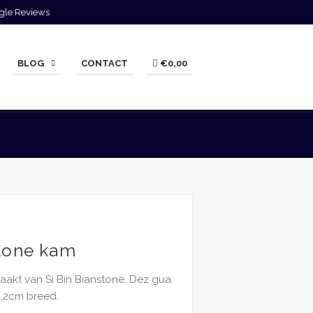
gle Reviews
BLOG
CONTACT
€0,00
tone kam
akt van Si Bin Bianstone. Dez gua
6,2cm breed.