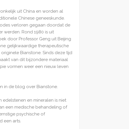
nkelijk uit China en worden al
aditionele Chinese geneeskunde.
thodes verloren gegaan doordat de
r werden. Rond 1980 is uit
ek door Professor Geng uit Beijing
one gelijkwaardige therapeutische
originele Bianstone. Sinds deze tijd
akt van dit bijzondere materiaal
pie vormen weer een nieuw leven
en in de blog over Bianstone.
n edelstenen en mineralen is niet
van een medische behandeling of
ernstige psychische of
d een arts.