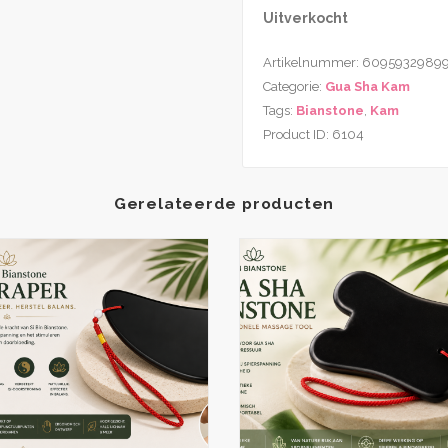
Uitverkocht
Artikelnummer:
6095932989
Categorie:
Gua Sha Kam
Tags:
Bianstone
,
Kam
Product ID:
6104
Gerelateerde producten