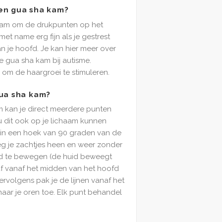
en gua sha kam?
kam om de drukpunten op het
 met name erg fijn als je gestrest
n je hoofd. Je kan hier meer over
e gua sha kam bij autisme.
 om de haargroei te stimuleren.
gua sha kam?
 kan je direct meerdere punten
u dit ook op je lichaam kunnen
 in een hoek van 90 graden van de
eg je zachtjes heen en weer zonder
d te bewegen (de huid beweegt
 af vanaf het midden van het hoofd
ervolgens pak je de lijnen vanaf het
aar je oren toe. Elk punt behandel